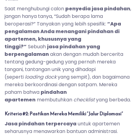
Saat menghubungi calon
penyedia jasa pindahan
,
jangan hanya tanya, “Sudah berapa lama
beroperasi?” Tanyakan yang lebih spesifik:
“Apa
pengalaman Anda menangani pindahan di
apartemen, khususnya yang
tinggi?”
Sebuah
jasa pindahan yang
berpengalaman
akan dengan mudah bercerita
tentang gedung-gedung yang pernah mereka
tangani, tantangan unik yang dihadapi
(seperti
loading dock
yang sempit), dan bagaimana
mereka berkoordinasi dengan satpam. Mereka
paham bahwa
pindahan
apartemen
membutuhkan
checklist
yang berbeda.
Kriteria #2: Pastikan Mereka Memiliki “Jalur Diplomasi”
Jasa pindahan terpercaya
untuk apartemen
seharusnya menawarkan bantuan administrasi.