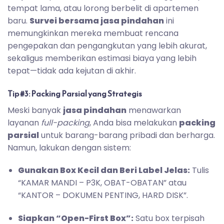
tempat lama, atau lorong berbelit di apartemen
baru.
Survei bersama jasa pindahan
ini
memungkinkan mereka membuat rencana
pengepakan dan pengangkutan yang lebih akurat,
sekaligus memberikan estimasi biaya yang lebih
tepat—tidak ada kejutan di akhir.
Tip #3: Packing Parsial yang Strategis
Meski banyak
jasa pindahan
menawarkan
layanan
full-packing
, Anda bisa melakukan
packing
parsial
untuk barang-barang pribadi dan berharga.
Namun, lakukan dengan sistem:
Gunakan Box Kecil dan Beri Label Jelas:
Tulis
“KAMAR MANDI – P3K, OBAT-OBATAN” atau
“KANTOR – DOKUMEN PENTING, HARD DISK”.
Siapkan “Open-First Box”:
Satu box terpisah