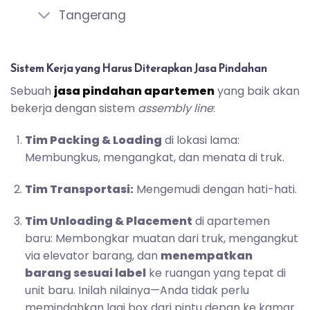
Tangerang
Sistem Kerja yang Harus Diterapkan Jasa Pindahan
Sebuah
jasa pindahan apartemen
yang baik akan
bekerja dengan sistem
assembly line
:
Tim Packing & Loading
di lokasi lama:
Membungkus, mengangkat, dan menata di truk.
Tim Transportasi:
Mengemudi dengan hati-hati.
Tim Unloading & Placement
di apartemen
baru: Membongkar muatan dari truk, mengangkut
via elevator barang, dan
menempatkan
barang sesuai label
ke ruangan yang tepat di
unit baru. Inilah nilainya—Anda tidak perlu
memindahkan lagi box dari pintu depan ke kamar