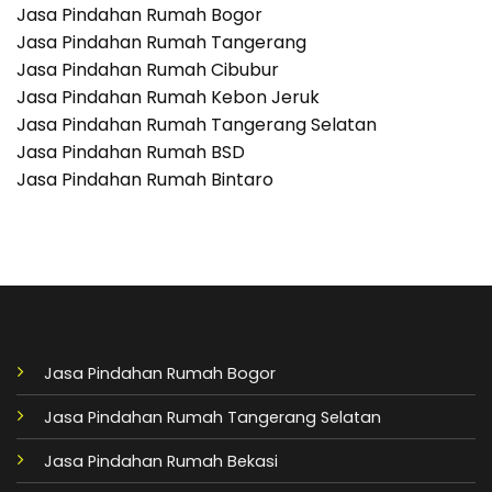
Jasa Pindahan Rumah Bogor
Jasa Pindahan Rumah Tangerang
Jasa Pindahan Rumah Cibubur
Jasa Pindahan Rumah Kebon Jeruk
Jasa Pindahan Rumah Tangerang Selatan
Jasa Pindahan Rumah BSD
Jasa Pindahan Rumah Bintaro
Jasa Pindahan Rumah Bogor
Jasa Pindahan Rumah Tangerang Selatan
Jasa Pindahan Rumah Bekasi