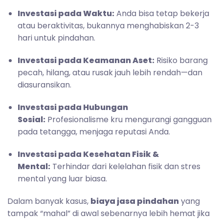
Investasi pada Waktu:
Anda bisa tetap bekerja
atau beraktivitas, bukannya menghabiskan 2-3
hari untuk pindahan.
Investasi pada Keamanan Aset:
Risiko barang
pecah, hilang, atau rusak jauh lebih rendah—dan
diasuransikan.
Investasi pada Hubungan
Sosial:
Profesionalisme kru mengurangi gangguan
pada tetangga, menjaga reputasi Anda.
Investasi pada Kesehatan Fisik &
Mental:
Terhindar dari kelelahan fisik dan stres
mental yang luar biasa.
Dalam banyak kasus,
biaya jasa pindahan
yang
tampak “mahal” di awal sebenarnya lebih hemat jika