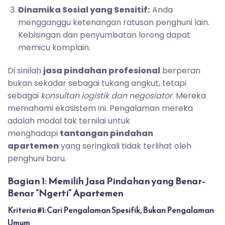
Dinamika Sosial yang Sensitif:
Anda
mengganggu ketenangan ratusan penghuni lain.
Kebisingan dan penyumbatan lorong dapat
memicu komplain.
Di sinilah
jasa pindahan profesional
berperan
bukan sekadar sebagai tukang angkut, tetapi
sebagai
konsultan logistik dan negosiator
. Mereka
memahami ekosistem ini. Pengalaman mereka
adalah modal tak ternilai untuk
menghadapi
tantangan pindahan
apartemen
yang seringkali tidak terlihat oleh
penghuni baru.
Bagian 1: Memilih Jasa Pindahan yang Benar-
Benar “Ngerti” Apartemen
Kriteria #1: Cari Pengalaman Spesifik, Bukan Pengalaman
Umum