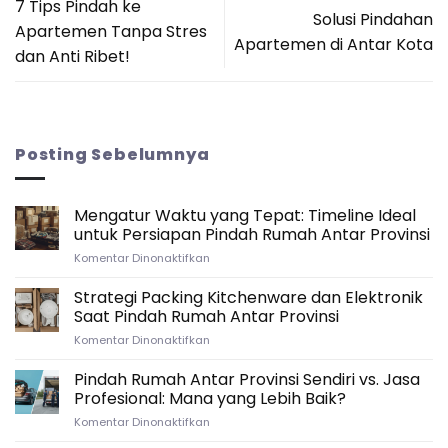
7 Tips Pindah ke
Solusi Pindahan
Apartemen Tanpa Stres
Apartemen di Antar Kota
dan Anti Ribet!
Posting Sebelumnya
Mengatur Waktu yang Tepat: Timeline Ideal
untuk Persiapan Pindah Rumah Antar Provinsi
pada
Komentar Dinonaktifkan
Mengatur
Waktu
Strategi Packing Kitchenware dan Elektronik
yang
Saat Pindah Rumah Antar Provinsi
Tepat:
pada
Komentar Dinonaktifkan
Timeline
Strategi
Ideal
Packing
Pindah Rumah Antar Provinsi Sendiri vs. Jasa
untuk
Kitchenware
Persiapan
Profesional: Mana yang Lebih Baik?
dan
Pindah
pada
Komentar Dinonaktifkan
Elektronik
Rumah
Pindah
Saat
Antar