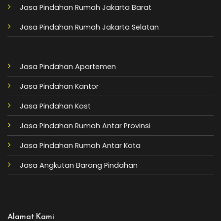
Jasa Pindahan Rumah Jakarta Barat
Jasa Pindahan Rumah Jakarta Selatan
Jasa Pindahan Apartemen
Jasa Pindahan Kantor
Jasa Pindahan Kost
Jasa Pindahan Rumah Antar Provinsi
Jasa Pindahan Rumah Antar Kota
Jasa Angkutan Barang Pindahan
Alamat Kami