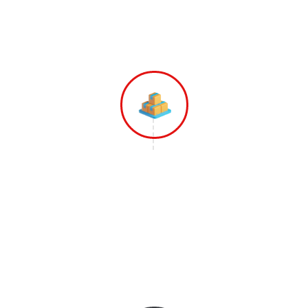
Memberikan Penawaran Harga Terbaik
dari Kami.
Langkah 3
Tim Gopindah Mulai Melakukan
Pekerjaannya Dimulai dari Pengepakan,
Pengemasan dan Mengangkut Barang-
barang ke Armada Yang Sudah
disiapkan.