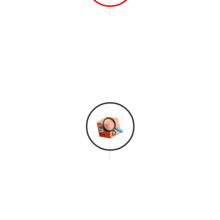
Langkah 1
Hubungi Layanan Konsumen Kami Agar
Bisa Mendaftar & Mendapatkan
Layanan Survei Gratis Dari Kami.
Langkah 2
Tim Survei Kami Akan Segera Datang
Untuk Melakukan Penghitungan Kubikasi
Barang Yang Akan Dipindahkan Dan