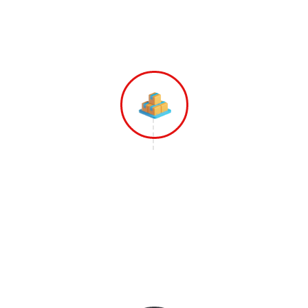
Memberikan Penawaran Harga Terbaik
dari Kami.
Langkah 3
Tim Gopindah Mulai Melakukan
Pekerjaannya Dimulai dari Pengepakan,
Pengemasan dan Mengangkut Barang-
barang ke Armada Yang Sudah
disiapkan.