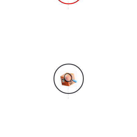
Langkah 1
Hubungi Layanan Konsumen Kami Agar
Bisa Mendaftar & Mendapatkan
Layanan Survei Gratis Dari Kami.
Langkah 2
Tim Survei Kami Akan Segera Datang
Untuk Melakukan Penghitungan Kubikasi
Barang Yang Akan Dipindahkan Dan