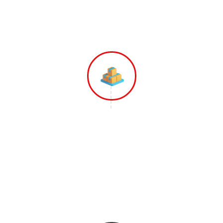
Memberikan Penawaran Harga Terbaik
dari Kami.
Langkah 3
Tim Gopindah Mulai Melakukan
Pekerjaannya Dimulai dari Pengepakan,
Pengemasan dan Mengangkut Barang-
barang ke Armada Yang Sudah
disiapkan.