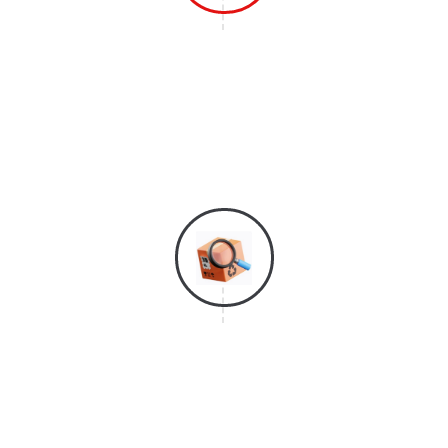
Langkah 1
Hubungi Layanan Konsumen Kami Agar
Bisa Mendaftar & Mendapatkan
Layanan Survei Gratis Dari Kami.
Langkah 2
Tim Survei Kami Akan Segera Datang
Untuk Melakukan Penghitungan Kubikasi
Barang Yang Akan Dipindahkan Dan