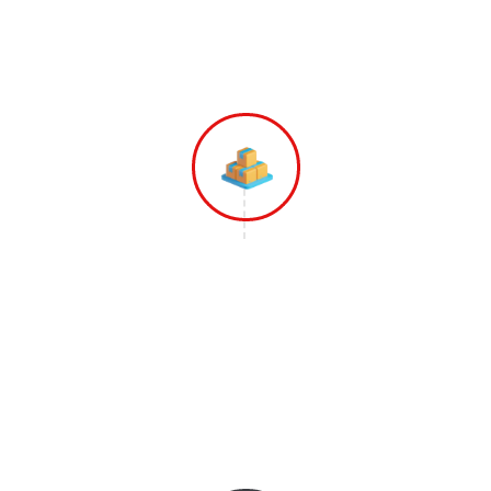
Memberikan Penawaran Harga Terbaik
dari Kami.
Langkah 3
Tim Gopindah Mulai Melakukan
Pekerjaannya Dimulai dari Pengepakan,
Pengemasan dan Mengangkut Barang-
barang ke Armada Yang Sudah
disiapkan.