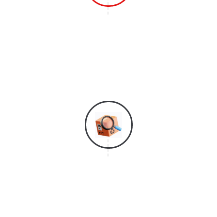
Langkah 1
Hubungi Layanan Konsumen Kami Agar
Bisa Mendaftar & Mendapatkan
Layanan Survei Gratis Dari Kami.
Langkah 2
Tim Survei Kami Akan Segera Datang
Untuk Melakukan Penghitungan Kubikasi
Barang Yang Akan Dipindahkan Dan