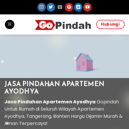
Skip
to
content
Hubungi
JASA PINDAHAN APARTEMEN
AYODHYA
Jasa Pindahan Apartemen Ayodhya
Gopindah
Untuk Rumah di Seluruh Wilayah Apartemen
Ayodhya, Tangerang, Banten Harga Dijamin Murah &
Aman Terpercaya!