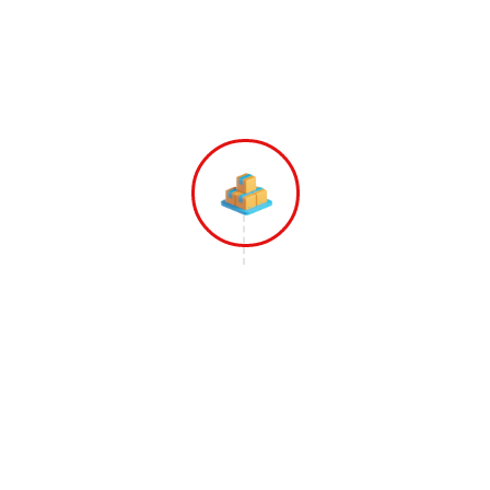
Barang Yang Akan Dipindahkan Dan
Memberikan Penawaran Harga Terbaik
dari Kami.
Langkah 3
Tim Gopindah Mulai Melakukan
Pekerjaannya Dimulai dari Pengepakan,
Pengemasan dan Mengangkut Barang-
barang ke Armada Yang Sudah
disiapkan.