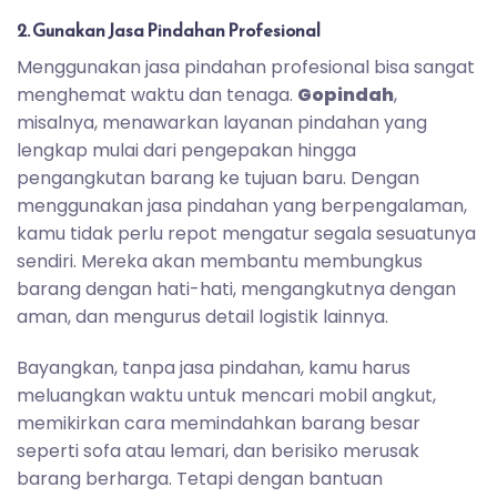
2. Gunakan Jasa Pindahan Profesional
Menggunakan jasa pindahan profesional bisa sangat
menghemat waktu dan tenaga.
Gopindah
,
misalnya, menawarkan layanan pindahan yang
lengkap mulai dari pengepakan hingga
pengangkutan barang ke tujuan baru. Dengan
menggunakan jasa pindahan yang berpengalaman,
kamu tidak perlu repot mengatur segala sesuatunya
sendiri. Mereka akan membantu membungkus
barang dengan hati-hati, mengangkutnya dengan
aman, dan mengurus detail logistik lainnya.
Bayangkan, tanpa jasa pindahan, kamu harus
meluangkan waktu untuk mencari mobil angkut,
memikirkan cara memindahkan barang besar
seperti sofa atau lemari, dan berisiko merusak
barang berharga. Tetapi dengan bantuan