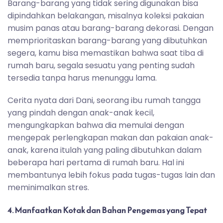
Barang-barang yang tidak sering digunakan bisa
dipindahkan belakangan, misalnya koleksi pakaian
musim panas atau barang-barang dekorasi. Dengan
memprioritaskan barang-barang yang dibutuhkan
segera, kamu bisa memastikan bahwa saat tiba di
rumah baru, segala sesuatu yang penting sudah
tersedia tanpa harus menunggu lama.
Cerita nyata dari Dani, seorang ibu rumah tangga
yang pindah dengan anak-anak kecil,
mengungkapkan bahwa dia memulai dengan
mengepak perlengkapan makan dan pakaian anak-
anak, karena itulah yang paling dibutuhkan dalam
beberapa hari pertama di rumah baru. Hal ini
membantunya lebih fokus pada tugas-tugas lain dan
meminimalkan stres.
4. Manfaatkan Kotak dan Bahan Pengemas yang Tepat