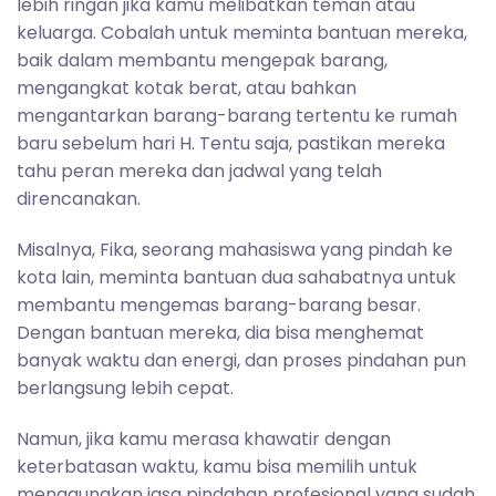
lebih ringan jika kamu melibatkan teman atau
keluarga. Cobalah untuk meminta bantuan mereka,
baik dalam membantu mengepak barang,
mengangkat kotak berat, atau bahkan
mengantarkan barang-barang tertentu ke rumah
baru sebelum hari H. Tentu saja, pastikan mereka
tahu peran mereka dan jadwal yang telah
direncanakan.
Misalnya, Fika, seorang mahasiswa yang pindah ke
kota lain, meminta bantuan dua sahabatnya untuk
membantu mengemas barang-barang besar.
Dengan bantuan mereka, dia bisa menghemat
banyak waktu dan energi, dan proses pindahan pun
berlangsung lebih cepat.
Namun, jika kamu merasa khawatir dengan
keterbatasan waktu, kamu bisa memilih untuk
menggunakan jasa pindahan profesional yang sudah