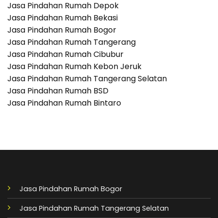
Jasa Pindahan Rumah Depok
Jasa Pindahan Rumah Bekasi
Jasa Pindahan Rumah Bogor
Jasa Pindahan Rumah Tangerang
Jasa Pindahan Rumah Cibubur
Jasa Pindahan Rumah Kebon Jeruk
Jasa Pindahan Rumah Tangerang Selatan
Jasa Pindahan Rumah BSD
Jasa Pindahan Rumah Bintaro
Jasa Pindahan Rumah Bogor
Jasa Pindahan Rumah Tangerang Selatan