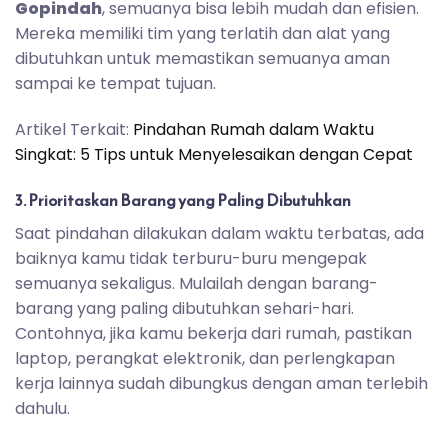
Gopindah
, semuanya bisa lebih mudah dan efisien.
Mereka memiliki tim yang terlatih dan alat yang
dibutuhkan untuk memastikan semuanya aman
sampai ke tempat tujuan.
Artikel Terkait:
Pindahan Rumah dalam Waktu
Singkat: 5 Tips untuk Menyelesaikan dengan Cepat
3. Prioritaskan Barang yang Paling Dibutuhkan
Saat pindahan dilakukan dalam waktu terbatas, ada
baiknya kamu tidak terburu-buru mengepak
semuanya sekaligus. Mulailah dengan barang-
barang yang paling dibutuhkan sehari-hari.
Contohnya, jika kamu bekerja dari rumah, pastikan
laptop, perangkat elektronik, dan perlengkapan
kerja lainnya sudah dibungkus dengan aman terlebih
dahulu.