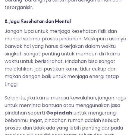
terorganisir.
8. Jaga Kesehatan dan Mental
Jangan lupa untuk menjaga kesehatan fisik dan
mental selama proses pindahan. Meskipun rasanya
banyak hal yang harus dikerjakan dalam waktu
singkat, sangat penting untuk memberi diri kamu
waktu untuk beristirahat. Pindahan bisa sangat
melelahkan, jadi pastikan kamu tidur cukup dan
makan dengan baik untuk menjaga energi tetap
tinggi.
Selain itu, jika kamu merasa kewalahan, jangan ragu
untuk meminta bantuan atau menggunakan jasa
pindahan seperti
Gopindah
untuk mengurangi
bebanmu. Ingat, pindahan rumah adalah sebuah
proses, dan tidak ada yang lebih penting daripada