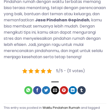
Pindahan rumah dengan waktu terbatas memang
bisa terasa menantang, tetapi dengan perencanaan
yang baik, bantuan dari teman atau keluarga, dan
memanfaatkan
Jasa Pindahan Gopindah
, kamu
bisa membuat semuanya lebih mudah. Dengan
mengikuti tips ini, kamu akan dapat mengurangi
stres dan menyelesaikan pindahan rumah dengan
lebih efisien. Jadi, jangan ragu untuk mulai
merencanakan pindahanmu, dan ingat untuk selalu
menjaga kesehatan serta tetap tenang!
5/5 - (11 votes)
This entry was posted in
Waktu Pindahan Rumah
and tagged