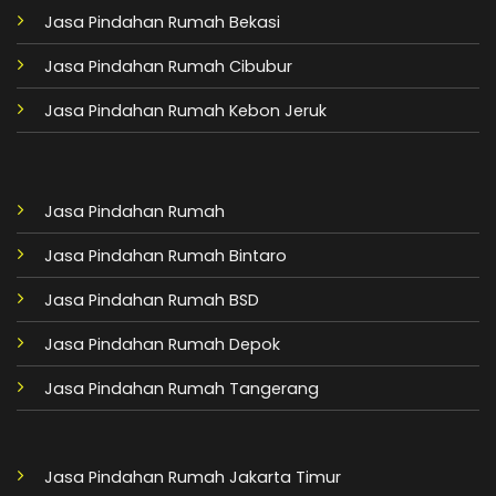
Jasa Pindahan Rumah Bekasi
Jasa Pindahan Rumah Cibubur
Jasa Pindahan Rumah Kebon Jeruk
Jasa Pindahan Rumah
Jasa Pindahan Rumah Bintaro
Jasa Pindahan Rumah BSD
Jasa Pindahan Rumah Depok
Jasa Pindahan Rumah Tangerang
Jasa Pindahan Rumah Jakarta Timur