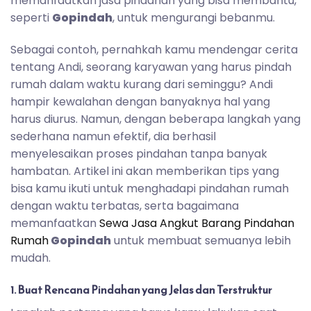
memanfaatkan jasa pindahan yang bisa membantu,
seperti
Gopindah
, untuk mengurangi bebanmu.
Sebagai contoh, pernahkah kamu mendengar cerita
tentang Andi, seorang karyawan yang harus pindah
rumah dalam waktu kurang dari seminggu? Andi
hampir kewalahan dengan banyaknya hal yang
harus diurus. Namun, dengan beberapa langkah yang
sederhana namun efektif, dia berhasil
menyelesaikan proses pindahan tanpa banyak
hambatan. Artikel ini akan memberikan tips yang
bisa kamu ikuti untuk menghadapi pindahan rumah
dengan waktu terbatas, serta bagaimana
memanfaatkan
Sewa Jasa Angkut Barang Pindahan
Rumah
Gopindah
untuk membuat semuanya lebih
mudah.
1. Buat Rencana Pindahan yang Jelas dan Terstruktur