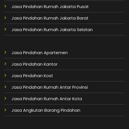
Jasa Pindahan Rumah Jakarta Pusat
Jasa Pindahan Rumah Jakarta Barat
Jasa Pindahan Rumah Jakarta Selatan
Jasa Pindahan Apartemen
Jasa Pindahan Kantor
Jasa Pindahan Kost
Jasa Pindahan Rumah Antar Provinsi
Jasa Pindahan Rumah Antar Kota
Jasa Angkutan Barang Pindahan