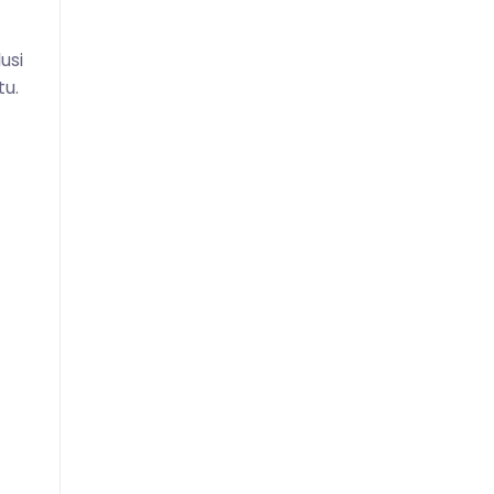
usi
u.