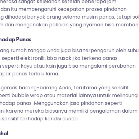
 merasa sangat kelelahan setelah beberapa jam
dan itu mempengaruhi kecepatan proses pindahan
g dihadapi banyak orang selama musim panas, tetapi sol
num dan mengenakan pakaian yang nyaman bisa membant
rhadap Panas
rang rumah tangga Anda juga bisa terpengaruh oleh suhu
eperti elektronik, bisa rusak jika terkena panas
n seperti kayu atau kain juga bisa mengalami perubahan
apar panas terlalu lama.
ngemas barang-barang Anda, terutama yang sensitif
erti bubble wrap atau material lainnya untuk melindungi
hadap panas. Menggunakan jasa pindahan seperti
ini karena mereka biasanya memiliki pengalaman dalam
ensitif terhadap kondisi cuaca.
ahal