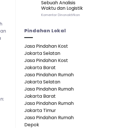
Sebuah Analisis
Apartemen:
Waktu dan Logistik
Panduan
Lengkap
pada
Komentar Dinonaktifkan
untuk
Seberapa
h
Transisi
Cepat
yang
Anda
Pindahan Lokal
kan
Mulus
Bisa
a
Pindah
ke
Jasa Pindahan Kost
Apartemen?
Jakarta Selatan
Sebuah
Analisis
Jasa Pindahan Kost
Waktu
Jakarta Barat
dan
Logistik
Jasa Pindahan Rumah
Jakarta Selatan
Jasa Pindahan Rumah
Jakarta Barat
n:
Jasa Pindahan Rumah
Jakarta Timur
Jasa Pindahan Rumah
Depok