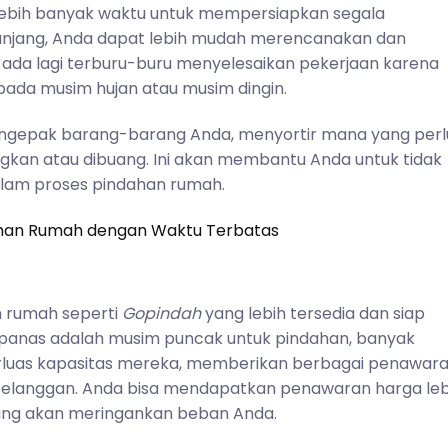
ebih banyak waktu untuk mempersiapkan segala
panjang, Anda dapat lebih mudah merencanakan dan
 ada lagi terburu-buru menyelesaikan pekerjaan karena
 pada musim hujan atau musim dingin.
engepak barang-barang Anda, menyortir mana yang perl
kan atau dibuang. Ini akan membantu Anda untuk tidak
dalam proses pindahan rumah.
ahan Rumah dengan Waktu Terbatas
n rumah seperti
Gopindah
yang lebih tersedia dan siap
anas adalah musim puncak untuk pindahan, banyak
uas kapasitas mereka, memberikan berbagai penawar
pelanggan. Anda bisa mendapatkan penawaran harga leb
ang akan meringankan beban Anda.