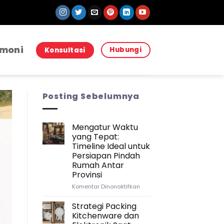
imoni
Hubungi
Konsultasi
Posting Sebelumnya
Mengatur Waktu
yang Tepat:
Timeline Ideal untuk
Persiapan Pindah
Rumah Antar
Provinsi
pada
Komentar Dinonaktifkan
Mengatur
Waktu
Strategi Packing
yang
Kitchenware dan
Tepat: