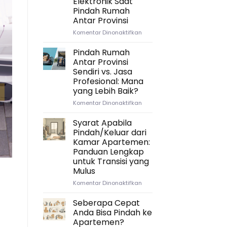
Elektronik Saat
Timeline
Pindah Rumah
Ideal
Antar Provinsi
untuk
Persiapan
pada
Komentar Dinonaktifkan
Pindah
Strategi
Rumah
Packing
Pindah Rumah
Antar
Kitchenware
Antar Provinsi
Provinsi
dan
Sendiri vs. Jasa
Elektronik
Profesional: Mana
Saat
yang Lebih Baik?
Pindah
Rumah
pada
Komentar Dinonaktifkan
Antar
Pindah
Provinsi
Rumah
Syarat Apabila
Antar
Pindah/Keluar dari
Provinsi
Kamar Apartemen:
Sendiri
Panduan Lengkap
vs.
untuk Transisi yang
Jasa
Mulus
Profesional:
Mana
pada
Komentar Dinonaktifkan
yang
Syarat
Lebih
Apabila
Seberapa Cepat
Baik?
Pindah/Keluar
Anda Bisa Pindah ke
dari
Apartemen?
Kamar