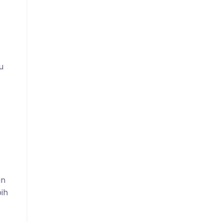
u
an
ih