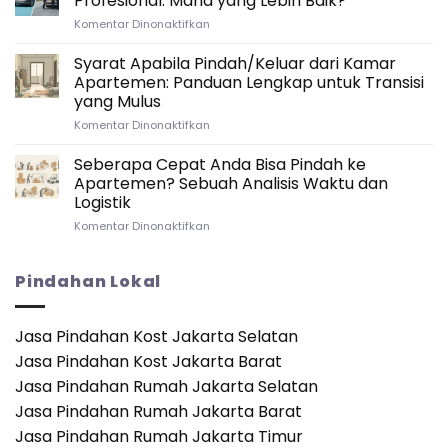
Profesional: Mana yang Lebih Baik?
dan
Pindah
pada
Komentar Dinonaktifkan
Elektronik
Rumah
Pindah
Saat
Antar
Rumah
Syarat Apabila Pindah/Keluar dari Kamar
Pindah
Provinsi
Antar
Rumah
Apartemen: Panduan Lengkap untuk Transisi
Provinsi
Antar
yang Mulus
Sendiri
Provinsi
pada
Komentar Dinonaktifkan
vs.
Syarat
Jasa
Apabila
Profesional:
Seberapa Cepat Anda Bisa Pindah ke
Pindah/Keluar
Mana
Apartemen? Sebuah Analisis Waktu dan
dari
yang
Logistik
Kamar
Lebih
pada
Komentar Dinonaktifkan
Apartemen:
Baik?
Seberapa
Panduan
Cepat
Lengkap
Anda
untuk
Pindahan Lokal
Bisa
Transisi
Pindah
yang
ke
Mulus
Jasa Pindahan Kost Jakarta Selatan
Apartemen?
Jasa Pindahan Kost Jakarta Barat
Sebuah
Analisis
Jasa Pindahan Rumah Jakarta Selatan
Waktu
Jasa Pindahan Rumah Jakarta Barat
dan
Logistik
Jasa Pindahan Rumah Jakarta Timur