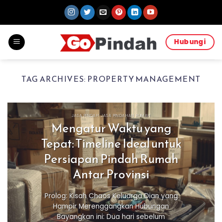
Skip
to
content
Hubungi
TAG ARCHIVES:
PROPERTY MANAGEMENT
JASA PINDAH JASA PINDAHAN RUMAH
Mengatur Waktu yang
Tepat: Timeline Ideal untuk
Persiapan Pindah Rumah
Antar Provinsi
Prolog: Kisah Chaos Keluarga Dian yang
Hampir Merenggangkan Hubungan
Bayangkan ini: Dua hari sebelum