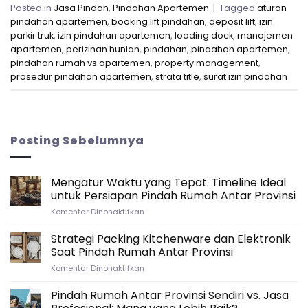
Posted in
Jasa Pindah
,
Pindahan Apartemen
|
Tagged
aturan
pindahan apartemen
,
booking lift pindahan
,
deposit lift
,
izin
parkir truk
,
izin pindahan apartemen
,
loading dock
,
manajemen
apartemen
,
perizinan hunian
,
pindahan
,
pindahan apartemen
,
pindahan rumah vs apartemen
,
property management
,
prosedur pindahan apartemen
,
strata title
,
surat izin pindahan
Posting Sebelumnya
Mengatur Waktu yang Tepat: Timeline Ideal
untuk Persiapan Pindah Rumah Antar Provinsi
pada
Komentar Dinonaktifkan
Mengatur
Waktu
Strategi Packing Kitchenware dan Elektronik
yang
Saat Pindah Rumah Antar Provinsi
Tepat:
pada
Komentar Dinonaktifkan
Timeline
Strategi
Ideal
Packing
Pindah Rumah Antar Provinsi Sendiri vs. Jasa
untuk
Kitchenware
Persiapan