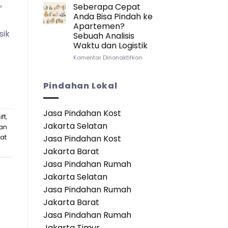
Lebih
Apabila
Seberapa Cepat
”
Baik?
Pindah/Keluar
Anda Bisa Pindah ke
dari
Apartemen?
Kamar
sik
Sebuah Analisis
Apartemen:
Waktu dan Logistik
Panduan
Lengkap
pada
Komentar Dinonaktifkan
untuk
Seberapa
Transisi
Cepat
yang
Anda
Pindahan Lokal
Mulus
Bisa
Pindah
ke
Jasa Pindahan Kost
ift
,
Apartemen?
Jakarta Selatan
Sebuah
an
Analisis
at
Jasa Pindahan Kost
Waktu
Jakarta Barat
dan
Logistik
Jasa Pindahan Rumah
Jakarta Selatan
Jasa Pindahan Rumah
Jakarta Barat
Jasa Pindahan Rumah
Jakarta Timur