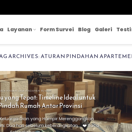
a
Layanan
Form Survei
Blog
Galeri
Test
AG ARCHIVES:
ATURAN PINDAHAN APARTEM
JASA PINDAH JASA PINDAHAN RUMAH
yang Tepat: Timeline Ideal untuk
Pindah Rumah Antar Provinsi
s Keluarga Dian yang Hampir Merenggangkan
i: Dua hari sebelum keberangkatan,... ❤️ Baca