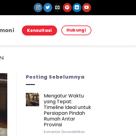
imoni
Hubungi
Konsultasi
EN
Posting Sebelumnya
Mengatur Waktu
yang Tepat:
JASA PINDAH JASA PINDA
Strategi Packing Kitchenwar
Timeline Ideal untuk
Persiapan Pindah
Pindah Rumah Anta
Rumah Antar
Provinsi
Sebuah Kisah Pembuka yang Mungkin P
pada
Komentar Dinonaktifkan