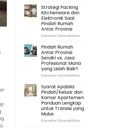
Andini dan keluarga. Setelah sepuluh t
Mengatur
Waktu
Strategi Packing
yang
Continue read
Kitchenware dan
Tepat:
Elektronik Saat
Timeline
Pindah Rumah
Ideal
Antar Provinsi
untuk
Persiapan
pada
Komentar Dinonaktifkan
Pindah
Strategi
Rumah
Packing
Pindah Rumah
n
Antar
Kitchenware
Antar Provinsi
Provinsi
dan
Sendiri vs. Jasa
Elektronik
Profesional: Mana
Saat
yang Lebih Baik?
Pindah
Rumah
pada
Komentar Dinonaktifkan
Antar
Pindah
Provinsi
Rumah
Syarat Apabila
an
Antar
Pindah/Keluar dari
Provinsi
Kamar Apartemen:
Sendiri
Panduan Lengkap
ap
vs.
untuk Transisi yang
Jasa
g
Mulus
Profesional:
ng
Mana
pada
Komentar Dinonaktifkan
yang
a,
Syarat