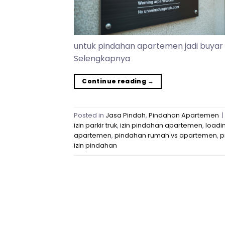
untuk pindahan apartemen jadi buyar k
Selengkapnya
Continue reading
→
Posted in
Jasa Pindah
,
Pindahan Apartemen
|
izin parkir truk
,
izin pindahan apartemen
,
loadi
apartemen
,
pindahan rumah vs apartemen
,
p
izin pindahan