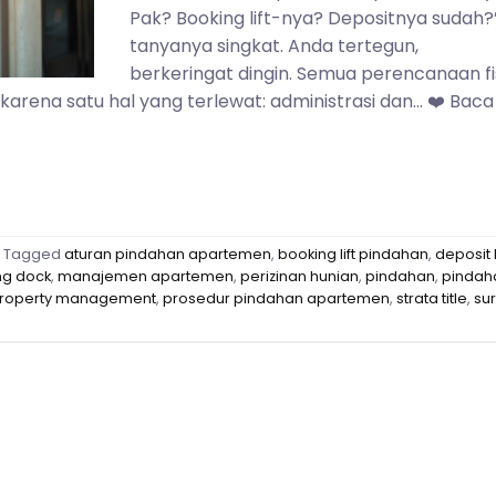
Pak? Booking lift-nya? Depositnya sudah?
tanyanya singkat. Anda tertegun,
berkeringat dingin. Semua perencanaan fi
arena satu hal yang terlewat: administrasi dan… ❤️ Baca
Tagged
aturan pindahan apartemen
,
booking lift pindahan
,
deposit l
ng dock
,
manajemen apartemen
,
perizinan hunian
,
pindahan
,
pindah
roperty management
,
prosedur pindahan apartemen
,
strata title
,
sur