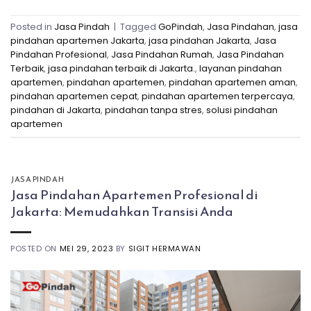
Posted in
Jasa Pindah
|
Tagged
GoPindah
,
Jasa Pindahan
,
jasa
pindahan apartemen Jakarta
,
jasa pindahan Jakarta
,
Jasa
Pindahan Profesional
,
Jasa Pindahan Rumah
,
Jasa Pindahan
Terbaik
,
jasa pindahan terbaik di Jakarta.
,
layanan pindahan
apartemen
,
pindahan apartemen
,
pindahan apartemen aman
,
pindahan apartemen cepat
,
pindahan apartemen terpercaya
,
pindahan di Jakarta
,
pindahan tanpa stres
,
solusi pindahan
apartemen
JASA PINDAH
Jasa Pindahan Apartemen Profesional di
Jakarta: Memudahkan Transisi Anda
POSTED ON
MEI 29, 2023
BY
SIGIT HERMAWAN