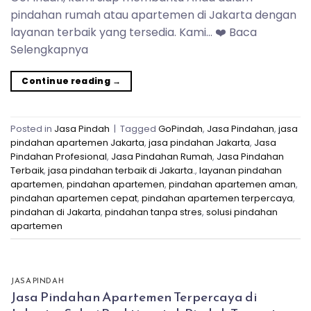
pindahan rumah atau apartemen di Jakarta dengan
layanan terbaik yang tersedia. Kami… ❤️ Baca
Selengkapnya
Continue reading
→
Posted in
Jasa Pindah
|
Tagged
GoPindah
,
Jasa Pindahan
,
jasa
pindahan apartemen Jakarta
,
jasa pindahan Jakarta
,
Jasa
Pindahan Profesional
,
Jasa Pindahan Rumah
,
Jasa Pindahan
Terbaik
,
jasa pindahan terbaik di Jakarta.
,
layanan pindahan
apartemen
,
pindahan apartemen
,
pindahan apartemen aman
,
pindahan apartemen cepat
,
pindahan apartemen terpercaya
,
pindahan di Jakarta
,
pindahan tanpa stres
,
solusi pindahan
apartemen
JASA PINDAH
Jasa Pindahan Apartemen Terpercaya di