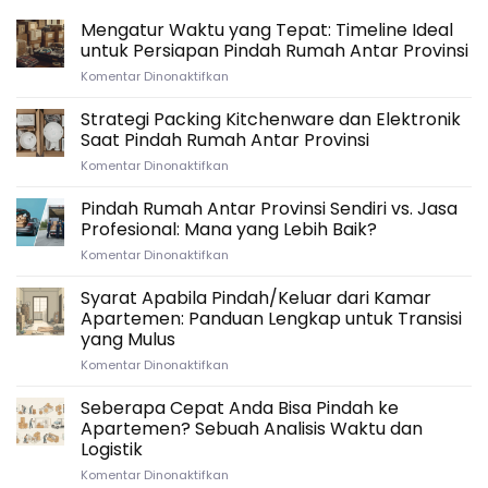
Mengatur Waktu yang Tepat: Timeline Ideal
untuk Persiapan Pindah Rumah Antar Provinsi
pada
Komentar Dinonaktifkan
Mengatur
Waktu
Strategi Packing Kitchenware dan Elektronik
yang
Saat Pindah Rumah Antar Provinsi
Tepat:
pada
Komentar Dinonaktifkan
Timeline
Strategi
Ideal
Packing
Pindah Rumah Antar Provinsi Sendiri vs. Jasa
untuk
Kitchenware
Persiapan
Profesional: Mana yang Lebih Baik?
dan
Pindah
pada
Komentar Dinonaktifkan
Elektronik
Rumah
Pindah
Saat
Antar
Rumah
Syarat Apabila Pindah/Keluar dari Kamar
Pindah
Provinsi
Antar
Rumah
Apartemen: Panduan Lengkap untuk Transisi
Provinsi
Antar
yang Mulus
Sendiri
Provinsi
pada
Komentar Dinonaktifkan
vs.
Syarat
Jasa
Apabila
Profesional:
Seberapa Cepat Anda Bisa Pindah ke
Pindah/Keluar
Mana
Apartemen? Sebuah Analisis Waktu dan
dari
yang
Logistik
Kamar
Lebih
pada
Komentar Dinonaktifkan
Apartemen:
Baik?