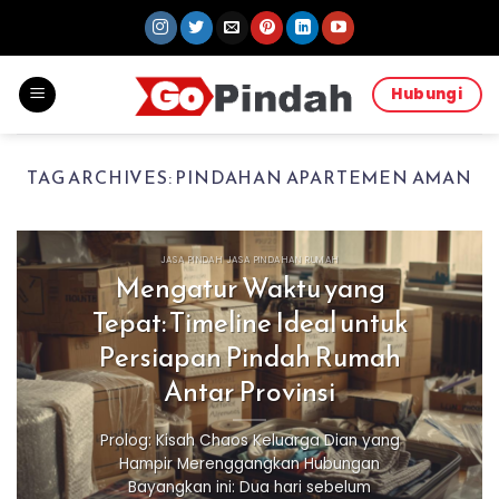
Skip
to
content
Hubungi
TAG ARCHIVES:
PINDAHAN APARTEMEN AMAN
JASA PINDAH JASA PINDAHAN RUMAH
Mengatur Waktu yang
Tepat: Timeline Ideal untuk
Persiapan Pindah Rumah
Antar Provinsi
Prolog: Kisah Chaos Keluarga Dian yang
Hampir Merenggangkan Hubungan
Bayangkan ini: Dua hari sebelum