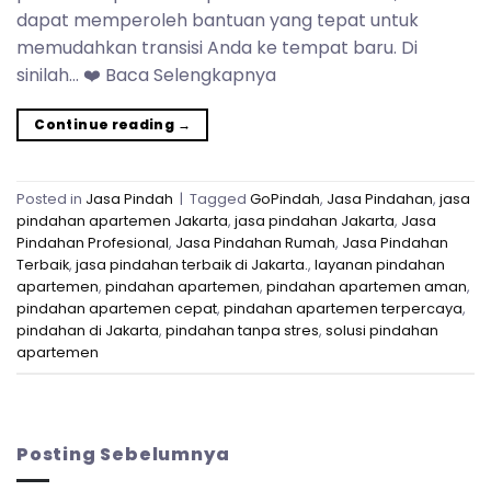
dapat memperoleh bantuan yang tepat untuk
memudahkan transisi Anda ke tempat baru. Di
sinilah… ❤️ Baca Selengkapnya
Continue reading
→
Posted in
Jasa Pindah
|
Tagged
GoPindah
,
Jasa Pindahan
,
jasa
pindahan apartemen Jakarta
,
jasa pindahan Jakarta
,
Jasa
Pindahan Profesional
,
Jasa Pindahan Rumah
,
Jasa Pindahan
Terbaik
,
jasa pindahan terbaik di Jakarta.
,
layanan pindahan
apartemen
,
pindahan apartemen
,
pindahan apartemen aman
,
pindahan apartemen cepat
,
pindahan apartemen terpercaya
,
pindahan di Jakarta
,
pindahan tanpa stres
,
solusi pindahan
apartemen
Posting Sebelumnya