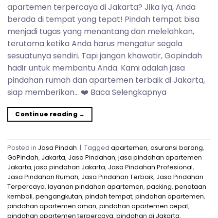
apartemen terpercaya di Jakarta? Jika iya, Anda
berada di tempat yang tepat! Pindah tempat bisa
menjadi tugas yang menantang dan melelahkan,
terutama ketika Anda harus mengatur segala
sesuatunya sendiri. Tapi jangan khawatir, Gopindah
hadir untuk membantu Anda. Kami adalah jasa
pindahan rumah dan apartemen terbaik di Jakarta,
siap memberikan… ❤️ Baca Selengkapnya
Continue reading
→
Posted in
Jasa Pindah
|
Tagged
apartemen
,
asuransi barang
,
GoPindah
,
Jakarta
,
Jasa Pindahan
,
jasa pindahan apartemen
Jakarta
,
jasa pindahan Jakarta
,
Jasa Pindahan Profesional
,
Jasa Pindahan Rumah
,
Jasa Pindahan Terbaik
,
Jasa Pindahan
Terpercaya
,
layanan pindahan apartemen
,
packing
,
penataan
kembali
,
pengangkutan
,
pindah tempat
,
pindahan apartemen
,
pindahan apartemen aman
,
pindahan apartemen cepat
,
pindahan apartemen terpercaya
,
pindahan di Jakarta
,