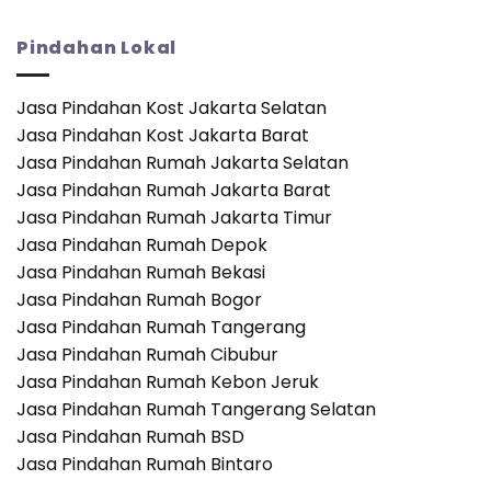
Seberapa
Panduan
Cepat
Lengkap
Anda
untuk
Pindahan Lokal
Bisa
Transisi
Pindah
yang
ke
Mulus
Jasa Pindahan Kost Jakarta Selatan
Apartemen?
Jasa Pindahan Kost Jakarta Barat
Sebuah
Analisis
Jasa Pindahan Rumah Jakarta Selatan
Waktu
Jasa Pindahan Rumah Jakarta Barat
dan
Logistik
Jasa Pindahan Rumah Jakarta Timur
Jasa Pindahan Rumah Depok
Jasa Pindahan Rumah Bekasi
Jasa Pindahan Rumah Bogor
Jasa Pindahan Rumah Tangerang
Jasa Pindahan Rumah Cibubur
Jasa Pindahan Rumah Kebon Jeruk
Jasa Pindahan Rumah Tangerang Selatan
Jasa Pindahan Rumah BSD
Jasa Pindahan Rumah Bintaro