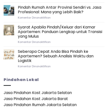
Strategi
Ideal
Packing
Pindah Rumah Antar Provinsi Sendiri vs. Jasa
untuk
Kitchenware
Persiapan
Profesional: Mana yang Lebih Baik?
dan
Pindah
pada
Komentar Dinonaktifkan
Elektronik
Rumah
Pindah
Saat
Antar
Rumah
Syarat Apabila Pindah/Keluar dari Kamar
Pindah
Provinsi
Antar
Rumah
Apartemen: Panduan Lengkap untuk Transisi
Provinsi
Antar
yang Mulus
Sendiri
Provinsi
pada
Komentar Dinonaktifkan
vs.
Syarat
Jasa
Apabila
Profesional:
Seberapa Cepat Anda Bisa Pindah ke
Pindah/Keluar
Mana
Apartemen? Sebuah Analisis Waktu dan
dari
yang
Logistik
Kamar
Lebih
pada
Komentar Dinonaktifkan
Apartemen:
Baik?
Seberapa
Panduan
Cepat
Lengkap
Anda
untuk
Pindahan Lokal
Bisa
Transisi
Pindah
yang
ke
Mulus
Jasa Pindahan Kost Jakarta Selatan
Apartemen?
Jasa Pindahan Kost Jakarta Barat
Sebuah
Analisis
Jasa Pindahan Rumah Jakarta Selatan
Waktu