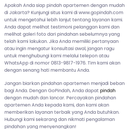
Apakah Anda siap pindah apartemen dengan mudah
di Jakarta? Kunjungi situs kami di www.gopindah.com
untuk mengetahui lebih lanjut tentang layanan kami.
Anda dapat melihat testimoni pelanggan kami dan
melihat galeri foto dari pindahan sebelumnya yang
telah kami lakukan. Jika Anda memiliki pertanyaan
atau ingin mengatur konsultasi awal, jangan ragu
untuk menghubungi kami melalui telepon atau
WhatsApp di nomor 0813-9817-1976. Tim kami akan
dengan senang hati membantu Anda.
Jangan biarkan pindahan apartemen menjadi beban
bagi Anda. Dengan GoPindah, Anda dapat
pindah
dengan mudah dan lancar. Percayakan pindahan
apartemen Anda kepada kami, dan kami akan
memberikan layanan terbaik yang Anda butuhkan.
Hubungi kami sekarang dan nikmati pengalaman
pindahan yang menyenangkan!