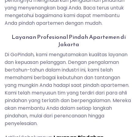
pentingnya menghadirkan pengalaman pindahan
yang menyenangkan bagi Anda. Baca terus untuk
mengetahui bagaimana kami dapat membantu
Anda pindah apartemen dengan mudah.
Layanan Profesional Pindah Apartemen di
Jakarta
Di GoPindah, kami mengutamakan kualitas layanan
dan kepuasan pelanggan. Dengan pengalaman
bertahun-tahun dalam industri ini, kami telah
memahami berbagai kebutuhan dan tantangan
yang mungkin Anda hadapi saat pindah apartemen.
Kami telah menyusun tim yang terdiri dari para ahli
pindahan yang terlatih dan berpengalaman. Mereka
akan membantu Anda dalam setiap langkah
pindahan, mulai dari perencanaan hingga
penyelesaian.