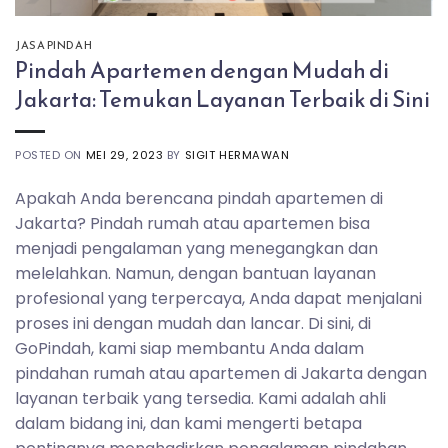
JASA PINDAH
Pindah Apartemen dengan Mudah di
Jakarta: Temukan Layanan Terbaik di Sini
POSTED ON
MEI 29, 2023
BY
SIGIT HERMAWAN
Apakah Anda berencana pindah apartemen di
Jakarta? Pindah rumah atau apartemen bisa
menjadi pengalaman yang menegangkan dan
melelahkan. Namun, dengan bantuan layanan
profesional yang terpercaya, Anda dapat menjalani
proses ini dengan mudah dan lancar. Di sini, di
GoPindah, kami siap membantu Anda dalam
pindahan rumah atau apartemen di Jakarta dengan
layanan terbaik yang tersedia. Kami adalah ahli
dalam bidang ini, dan kami mengerti betapa