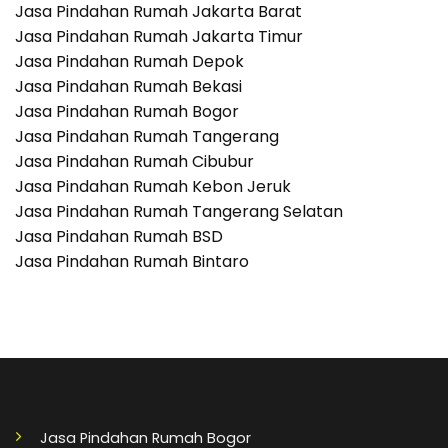
Jasa Pindahan Rumah Jakarta Barat
dan
Logistik
Jasa Pindahan Rumah Jakarta Timur
Jasa Pindahan Rumah Depok
Jasa Pindahan Rumah Bekasi
Jasa Pindahan Rumah Bogor
Jasa Pindahan Rumah Tangerang
Jasa Pindahan Rumah Cibubur
Jasa Pindahan Rumah Kebon Jeruk
Jasa Pindahan Rumah Tangerang Selatan
Jasa Pindahan Rumah BSD
Jasa Pindahan Rumah Bintaro
Jasa Pindahan Rumah Bogor