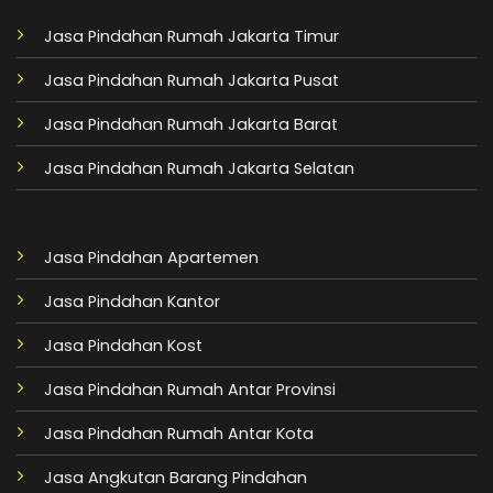
Jasa Pindahan Rumah Jakarta Timur
Jasa Pindahan Rumah Jakarta Pusat
Jasa Pindahan Rumah Jakarta Barat
Jasa Pindahan Rumah Jakarta Selatan
Jasa Pindahan Apartemen
Jasa Pindahan Kantor
Jasa Pindahan Kost
Jasa Pindahan Rumah Antar Provinsi
Jasa Pindahan Rumah Antar Kota
Jasa Angkutan Barang Pindahan