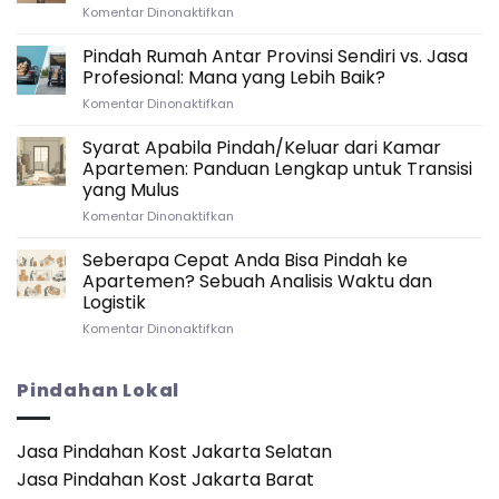
pada
Komentar Dinonaktifkan
Timeline
Strategi
Ideal
Packing
Pindah Rumah Antar Provinsi Sendiri vs. Jasa
untuk
Kitchenware
Persiapan
Profesional: Mana yang Lebih Baik?
dan
Pindah
pada
Komentar Dinonaktifkan
Elektronik
Rumah
Pindah
Saat
Antar
Rumah
Syarat Apabila Pindah/Keluar dari Kamar
Pindah
Provinsi
Antar
Rumah
Apartemen: Panduan Lengkap untuk Transisi
Provinsi
Antar
yang Mulus
Sendiri
Provinsi
pada
Komentar Dinonaktifkan
vs.
Syarat
Jasa
Apabila
Profesional:
Seberapa Cepat Anda Bisa Pindah ke
Pindah/Keluar
Mana
Apartemen? Sebuah Analisis Waktu dan
dari
yang
Logistik
Kamar
Lebih
pada
Komentar Dinonaktifkan
Apartemen:
Baik?
Seberapa
Panduan
Cepat
Lengkap
Anda
untuk
Pindahan Lokal
Bisa
Transisi
Pindah
yang
ke
Mulus
Jasa Pindahan Kost Jakarta Selatan
Apartemen?
Jasa Pindahan Kost Jakarta Barat
Sebuah
Analisis