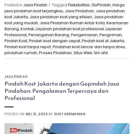
Posted in
Jasa Pindah
|
Tagged
Fleksibilitas
,
GoPindah
,
Harga
jasa pindahan kost terjangkau
,
Jasa Pindahan
,
Jasa pindahan
kost Jakarta
,
Jasa pindahan kost yang efisien
,
Jasa pindahan
kost yang mudah
,
Jasa Pindahan Rumah Antar Kota
,
Keamanan
Barang
,
Kontak
,
Layanan pindahan kost profesional
,
Layanan
Profesional
,
Penanganan Barang
,
Pengemasan
,
Pengiriman
,
Pindah Kost
,
Pindah kost dengan cepat
,
Pindah kost di Jakarta
,
Pindah kost tanpa repot
,
Pindahan kost lancar dan tanpa stres
,
pindahan rumah
,
Proses Pindahan
,
Situs Web
,
tim ahli
JASA PINDAH
Pindah Kost Jakarta dengan Gopindah Jasa
Pindahan: Pengalaman Terpercaya dan
Profesional
POSTED ON
MEI 31, 2023
BY
SIGIT HERMAWAN