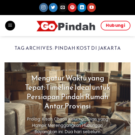
Skip
to
content
Hubungi
TAG ARCHIVES:
PINDAH KOST DI JAKARTA
JASA PINDAH JASA PINDAHAN RUMAH
Mengatur Waktu yang
Tepat: Timeline Ideal untuk
Persiapan Pindah Rumah
Antar Provinsi
Prolog: Kisah Chaos Keluarga Dian yang
Hampir Merenggangkan Hubungan
Bayangkan ini: Dua hari sebelum