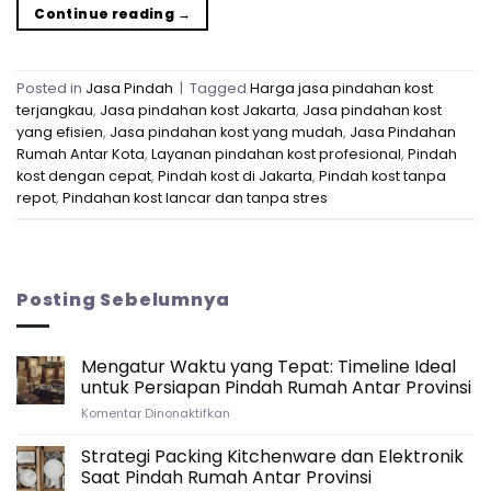
Continue reading
→
Posted in
Jasa Pindah
|
Tagged
Harga jasa pindahan kost
terjangkau
,
Jasa pindahan kost Jakarta
,
Jasa pindahan kost
yang efisien
,
Jasa pindahan kost yang mudah
,
Jasa Pindahan
Rumah Antar Kota
,
Layanan pindahan kost profesional
,
Pindah
kost dengan cepat
,
Pindah kost di Jakarta
,
Pindah kost tanpa
repot
,
Pindahan kost lancar dan tanpa stres
Posting Sebelumnya
Mengatur Waktu yang Tepat: Timeline Ideal
untuk Persiapan Pindah Rumah Antar Provinsi
pada
Komentar Dinonaktifkan
Mengatur
Waktu
Strategi Packing Kitchenware dan Elektronik
yang
Saat Pindah Rumah Antar Provinsi
Tepat: