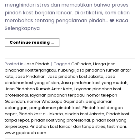
menghindari stres dan memastikan bahwa proses
pindah kost berjalan lancar. Di artikel ini, kami akan
membahas tentang pengalaman pindah… ❤️ Baca
Selengkapnya
Continue reading
→
Posted in
Jasa Pindah
|
Tagged
GoPindah
,
Harga jasa
pindahan kost terjangkau
,
hubungi jasa pindahan rumah antar
kota
,
Jasa Pindahan
,
Jasa pindahan kost Jakarta
,
Jasa
pindahan kost yang efisien
,
Jasa pindahan kost yang mudah
,
Jasa Pindahan Rumah Antar Kota
,
Layanan pindahan kost
profesional
,
layanan pindahan terpadu
,
nomor telepon
Gopindah
,
nomor Whatsapp Gopindah
,
pengalaman
pelanggan
,
pengalaman pindah kost
,
Pindah kost dengan
cepat
,
Pindah kost di Jakarta
,
pindah kost Jakarta
,
Pindah kost
tanpa repot
,
pindah kost yang profesional
,
pindah kost yang
terpercaya
,
Pindahan kost lancar dan tanpa stres
,
testimoni
,
www.gopindah.com