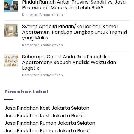
Packing
Pindah Rumah Antar Provinsi Sendiri vs. Jasa
untuk
Kitchenware
Persiapan
Profesional: Mana yang Lebih Baik?
dan
Pindah
pada
Komentar Dinonaktifkan
Elektronik
Rumah
Pindah
Saat
Antar
Rumah
Syarat Apabila Pindah/Keluar dari Kamar
Pindah
Provinsi
Antar
Rumah
Apartemen: Panduan Lengkap untuk Transisi
Provinsi
Antar
yang Mulus
Sendiri
Provinsi
pada
Komentar Dinonaktifkan
vs.
Syarat
Jasa
Apabila
Profesional:
Seberapa Cepat Anda Bisa Pindah ke
Pindah/Keluar
Mana
Apartemen? Sebuah Analisis Waktu dan
dari
yang
Logistik
Kamar
Lebih
pada
Komentar Dinonaktifkan
Apartemen:
Baik?
Seberapa
Panduan
Cepat
Lengkap
Anda
untuk
Pindahan Lokal
Bisa
Transisi
Pindah
yang
ke
Mulus
Jasa Pindahan Kost Jakarta Selatan
Apartemen?
Jasa Pindahan Kost Jakarta Barat
Sebuah
Analisis
Jasa Pindahan Rumah Jakarta Selatan
Waktu
Jasa Pindahan Rumah Jakarta Barat
dan