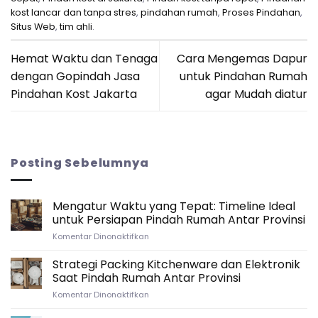
kost lancar dan tanpa stres
,
pindahan rumah
,
Proses Pindahan
,
Situs Web
,
tim ahli
.
Hemat Waktu dan Tenaga
Cara Mengemas Dapur
dengan Gopindah Jasa
untuk Pindahan Rumah
Pindahan Kost Jakarta
agar Mudah diatur
Posting Sebelumnya
Mengatur Waktu yang Tepat: Timeline Ideal
untuk Persiapan Pindah Rumah Antar Provinsi
pada
Komentar Dinonaktifkan
Mengatur
Waktu
Strategi Packing Kitchenware dan Elektronik
yang
Saat Pindah Rumah Antar Provinsi
Tepat:
pada
Komentar Dinonaktifkan
Timeline
Strategi
Ideal