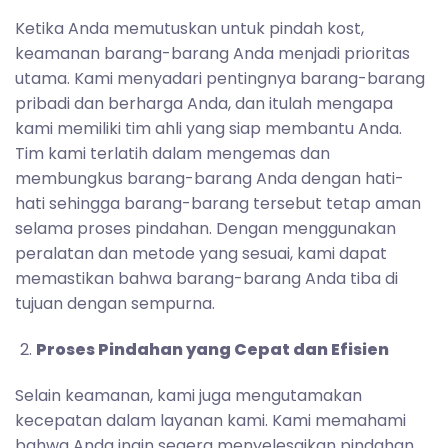
Ketika Anda memutuskan untuk pindah kost,
keamanan barang-barang Anda menjadi prioritas
utama. Kami menyadari pentingnya barang-barang
pribadi dan berharga Anda, dan itulah mengapa
kami memiliki tim ahli yang siap membantu Anda.
Tim kami terlatih dalam mengemas dan
membungkus barang-barang Anda dengan hati-
hati sehingga barang-barang tersebut tetap aman
selama proses pindahan. Dengan menggunakan
peralatan dan metode yang sesuai, kami dapat
memastikan bahwa barang-barang Anda tiba di
tujuan dengan sempurna.
Proses Pindahan yang Cepat dan Efisien
Selain keamanan, kami juga mengutamakan
kecepatan dalam layanan kami. Kami memahami
bahwa Anda ingin segera menyelesaikan pindahan