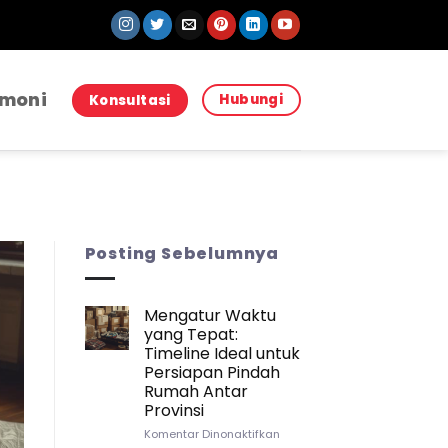
imoni
Hubungi
Konsultasi
Posting Sebelumnya
Mengatur Waktu
yang Tepat:
JASA PINDAH JASA PINDA
Strategi Packing Kitchenwar
Timeline Ideal untuk
Persiapan Pindah
Pindah Rumah Anta
Rumah Antar
Provinsi
Sebuah Kisah Pembuka yang Mungkin P
pada
Komentar Dinonaktifkan