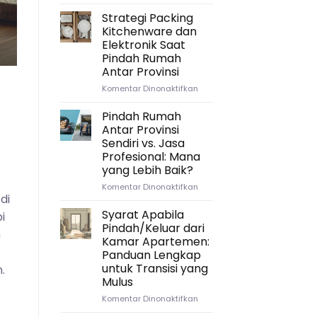
Andini dan keluarga. Setelah sepuluh t
Mengatur
Waktu
Strategi Packing
yang
Continue read
Kitchenware dan
Tepat:
Elektronik Saat
Timeline
Pindah Rumah
Ideal
Antar Provinsi
untuk
Persiapan
pada
Komentar Dinonaktifkan
Pindah
Strategi
Rumah
Packing
Pindah Rumah
Antar
Kitchenware
Antar Provinsi
Provinsi
dan
Sendiri vs. Jasa
Elektronik
Profesional: Mana
Saat
yang Lebih Baik?
Pindah
Rumah
pada
Komentar Dinonaktifkan
Antar
di
Pindah
Provinsi
Rumah
Syarat Apabila
i
Antar
Pindah/Keluar dari
n
Provinsi
Kamar Apartemen:
Sendiri
Panduan Lengkap
vs.
untuk Transisi yang
.
Jasa
Mulus
Profesional:
Mana
pada
Komentar Dinonaktifkan
yang
Syarat