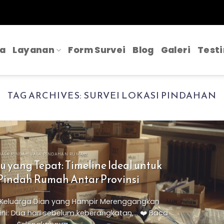
a
Layanan
Form Survei
Blog
Galeri
Test
TAG ARCHIVES:
SURVEI LOKASI PINDAHAN
JASA PINDAH JASA PINDAHAN RUMAH
yang Tepat: Timeline Ideal untuk
Pindah Rumah Antar Provinsi
s Keluarga Dian yang Hampir Merenggangkan
i: Dua hari sebelum keberangkatan,... ❤️ Baca