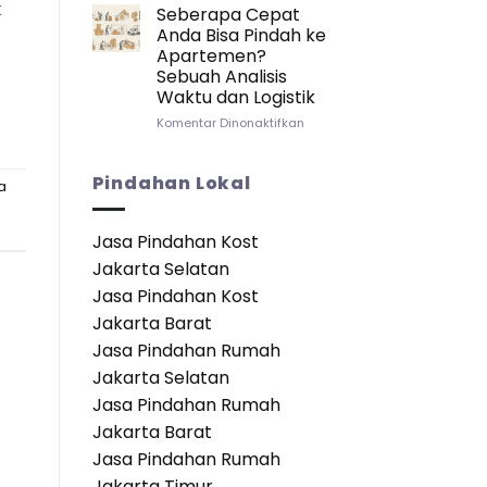
Lebih
k
Apabila
Seberapa Cepat
Baik?
Pindah/Keluar
Anda Bisa Pindah ke
dari
Apartemen?
Kamar
Sebuah Analisis
Apartemen:
Waktu dan Logistik
Panduan
Lengkap
pada
Komentar Dinonaktifkan
untuk
Seberapa
Transisi
Cepat
yang
Anda
Pindahan Lokal
a
Mulus
Bisa
Pindah
ke
Jasa Pindahan Kost
Apartemen?
Jakarta Selatan
Sebuah
Analisis
Jasa Pindahan Kost
Waktu
Jakarta Barat
dan
Logistik
Jasa Pindahan Rumah
Jakarta Selatan
Jasa Pindahan Rumah
Jakarta Barat
Jasa Pindahan Rumah
Jakarta Timur