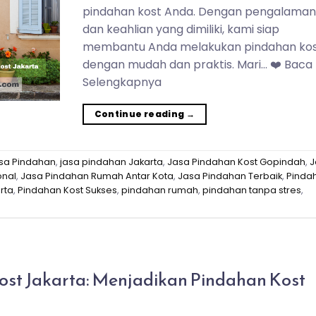
pindahan kost Anda. Dengan pengalama
dan keahlian yang dimiliki, kami siap
membantu Anda melakukan pindahan ko
dengan mudah dan praktis. Mari… ❤️ Baca
Selengkapnya
Continue reading
→
sa Pindahan
,
jasa pindahan Jakarta
,
Jasa Pindahan Kost Gopindah
,
J
onal
,
Jasa Pindahan Rumah Antar Kota
,
Jasa Pindahan Terbaik
,
Pinda
rta
,
Pindahan Kost Sukses
,
pindahan rumah
,
pindahan tanpa stres
,
st Jakarta: Menjadikan Pindahan Kost