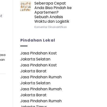
Lebih
Apabila
Seberapa Cepat
n
Baik?
Pindah/Keluar
Anda Bisa Pindah ke
dari
Apartemen?
Kamar
st
Sebuah Analisis
Apartemen:
Waktu dan Logistik
Panduan
Lengkap
pada
Komentar Dinonaktifkan
untuk
Seberapa
Transisi
Cepat
yang
Anda
Pindahan Lokal
Mulus
Bisa
Pindah
ke
Jasa Pindahan Kost
asa
Apartemen?
Jakarta Selatan
Sebuah
han
Analisis
Jasa Pindahan Kost
Waktu
Jakarta Barat
dan
Logistik
Jasa Pindahan Rumah
Jakarta Selatan
Jasa Pindahan Rumah
Jakarta Barat
Jasa Pindahan Rumah
Jakarta Timur