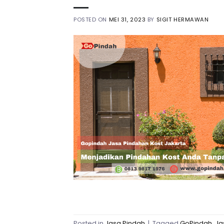
POSTED ON
MEI 31, 2023
BY
SIGIT HERMAWAN
Posted in
Jasa Pindah
|
Tagged
GoPindah
,
Ja