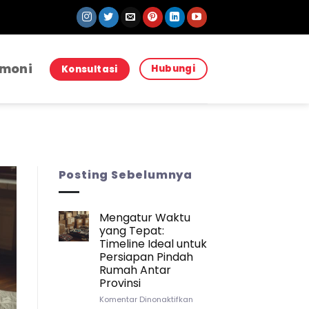
imoni
Hubungi
Konsultasi
Posting Sebelumnya
Mengatur Waktu
yang Tepat:
JASA PINDAH JASA PINDA
Strategi Packing Kitchenwar
Timeline Ideal untuk
Persiapan Pindah
Pindah Rumah Anta
Rumah Antar
Provinsi
Sebuah Kisah Pembuka yang Mungkin P
pada
Komentar Dinonaktifkan