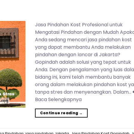
Jasa Pindahan Kost Profesional untuk
Mengatasi Pindahan dengan Mudah Apak
Anda sedang mencari jasa pindahan kost
yang dapat membantu Anda melakukan
pindahan dengan lancar di Jakarta?
Gopindah adalah solusi yang tepat untuk
Anda. Dengan pengalaman yang luas dal
bidang ini, kami telah membantu banyak
orang dalam melakukan pindahan kost y
tanpa stres dan menyenangkan. Dalam… 
Baca Selengkapnya
Continue reading
→
sa Pindahan
,
jasa pindahan Jakarta
,
Jasa Pindahan Kost Gopindah
,
J