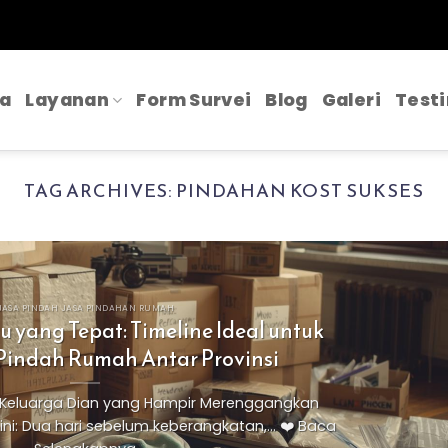
a
Layanan
Form Survei
Blog
Galeri
Test
TAG ARCHIVES:
PINDAHAN KOST SUKSES
JASA PINDAH JASA PINDAHAN RUMAH
yang Tepat: Timeline Ideal untuk
Pindah Rumah Antar Provinsi
s Keluarga Dian yang Hampir Merenggangkan
i: Dua hari sebelum keberangkatan,... ❤️ Baca