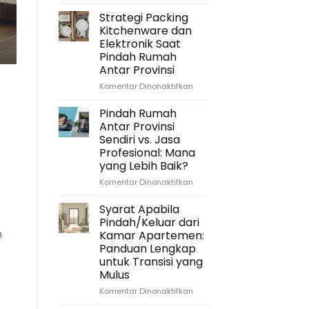
Andini dan keluarga. Setelah sepuluh t
Mengatur
Waktu
Strategi Packing
yang
Continue read
Kitchenware dan
Tepat:
Elektronik Saat
Timeline
Pindah Rumah
Ideal
Antar Provinsi
untuk
Persiapan
pada
Komentar Dinonaktifkan
Pindah
Strategi
Rumah
Packing
Pindah Rumah
Antar
Kitchenware
Antar Provinsi
Provinsi
dan
Sendiri vs. Jasa
Elektronik
Profesional: Mana
Saat
yang Lebih Baik?
Pindah
Rumah
pada
Komentar Dinonaktifkan
Antar
Pindah
Provinsi
Rumah
Syarat Apabila
Antar
Pindah/Keluar dari
Provinsi
n
Kamar Apartemen:
Sendiri
Panduan Lengkap
,
vs.
untuk Transisi yang
Jasa
Mulus
Profesional:
Mana
pada
Komentar Dinonaktifkan
yang
Syarat