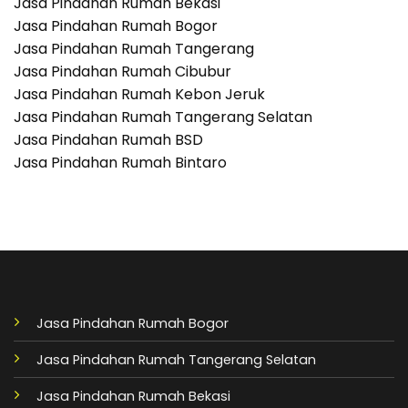
Jasa Pindahan Rumah Bekasi
Jasa Pindahan Rumah Bogor
Jasa Pindahan Rumah Tangerang
Jasa Pindahan Rumah Cibubur
Jasa Pindahan Rumah Kebon Jeruk
Jasa Pindahan Rumah Tangerang Selatan
Jasa Pindahan Rumah BSD
Jasa Pindahan Rumah Bintaro
Jasa Pindahan Rumah Bogor
Jasa Pindahan Rumah Tangerang Selatan
Jasa Pindahan Rumah Bekasi