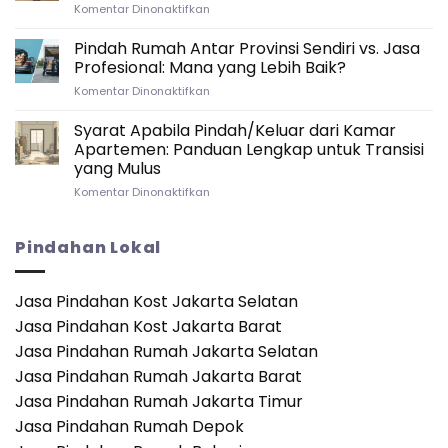
pada
Komentar Dinonaktifkan
Timeline
Guía
Strategi
Ideal
práctica
Packing
Pindah Rumah Antar Provinsi Sendiri vs. Jasa
untuk
para
Kitchenware
Persiapan
Profesional: Mana yang Lebih Baik?
Chile
dan
Pindah
pada
Komentar Dinonaktifkan
Elektronik
Rumah
Pindah
Saat
Antar
Rumah
Syarat Apabila Pindah/Keluar dari Kamar
Pindah
Provinsi
Antar
Rumah
Apartemen: Panduan Lengkap untuk Transisi
Provinsi
Antar
yang Mulus
Sendiri
Provinsi
pada
Komentar Dinonaktifkan
vs.
Syarat
Jasa
Apabila
Profesional:
Pindah/Keluar
Mana
Pindahan Lokal
dari
yang
Kamar
Lebih
Apartemen:
Baik?
Jasa Pindahan Kost Jakarta Selatan
Panduan
Jasa Pindahan Kost Jakarta Barat
Lengkap
untuk
Jasa Pindahan Rumah Jakarta Selatan
Transisi
Jasa Pindahan Rumah Jakarta Barat
yang
Mulus
Jasa Pindahan Rumah Jakarta Timur
Jasa Pindahan Rumah Depok