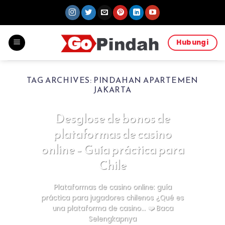
Skip
to
content
Hubungi
TAG ARCHIVES:
PINDAHAN APARTEMEN
JAKARTA
UNCATEGORIZED
Desglose de bonos de
plataformas de casino
online – Guía práctica para
Chile
Plataformas de casino online: guía
práctica para jugadores chilenos ¿Qué es
una plataforma de casino... ❤️ Baca
Selengkapnya