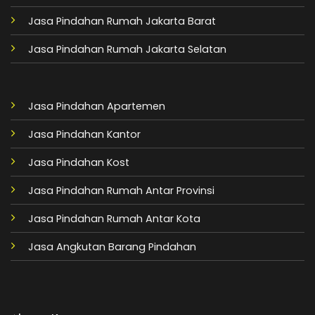
Jasa Pindahan Rumah Jakarta Barat
Jasa Pindahan Rumah Jakarta Selatan
Jasa Pindahan Apartemen
Jasa Pindahan Kantor
Jasa Pindahan Kost
Jasa Pindahan Rumah Antar Provinsi
Jasa Pindahan Rumah Antar Kota
Jasa Angkutan Barang Pindahan