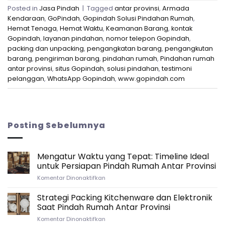
Posted in
Jasa Pindah
|
Tagged
antar provinsi
,
Armada
Kendaraan
,
GoPindah
,
Gopindah Solusi Pindahan Rumah
,
Hemat Tenaga
,
Hemat Waktu
,
Keamanan Barang
,
kontak
Gopindah
,
layanan pindahan
,
nomor telepon Gopindah
,
packing dan unpacking
,
pengangkatan barang
,
pengangkutan
barang
,
pengiriman barang
,
pindahan rumah
,
Pindahan rumah
antar provinsi
,
situs Gopindah
,
solusi pindahan
,
testimoni
pelanggan
,
WhatsApp Gopindah
,
www.gopindah.com
Posting Sebelumnya
Mengatur Waktu yang Tepat: Timeline Ideal
untuk Persiapan Pindah Rumah Antar Provinsi
pada
Komentar Dinonaktifkan
Mengatur
Waktu
Strategi Packing Kitchenware dan Elektronik
yang
Saat Pindah Rumah Antar Provinsi
Tepat:
pada
Komentar Dinonaktifkan
Timeline