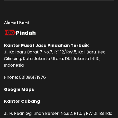
Alamat Kami
Kantor Pusat
Jasa Pindahan
Terbaik
Jl. Kalibaru Barat 7 No.7, RT.12/RW.5, Kali Baru, Kec.
Cilincing, Kota Jakarta Utara, DKI Jakarta 14110,
Indonesia.
Phone: ‪081398171976‬
Google Maps
Kantor Cabang
Jl. H. Rean Gg. Lihan Berseri No.82, RT.01/RW.01, Benda