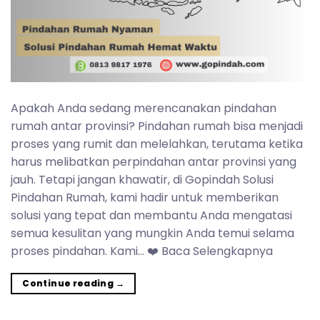
Apakah Anda sedang merencanakan pindahan
rumah antar provinsi? Pindahan rumah bisa menjadi
proses yang rumit dan melelahkan, terutama ketika
harus melibatkan perpindahan antar provinsi yang
jauh. Tetapi jangan khawatir, di Gopindah Solusi
Pindahan Rumah, kami hadir untuk memberikan
solusi yang tepat dan membantu Anda mengatasi
semua kesulitan yang mungkin Anda temui selama
proses pindahan. Kami… ❤️ Baca Selengkapnya
Continue reading
→