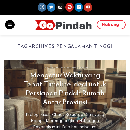
Skip
to
content
Hubungi
TAG ARCHIVES:
PENGALAMAN TINGGI
JASA PINDAH JASA PINDAHAN RUMAH
Mengatur Waktu yang
Tepat: Timeline Ideal untuk
Persiapan Pindah Rumah
Antar Provinsi
Prolog: Kisah Chaos Keluarga Dian yang
Hampir Merenggangkan Hubungan
Bayangkan ini: Dua hari sebelum