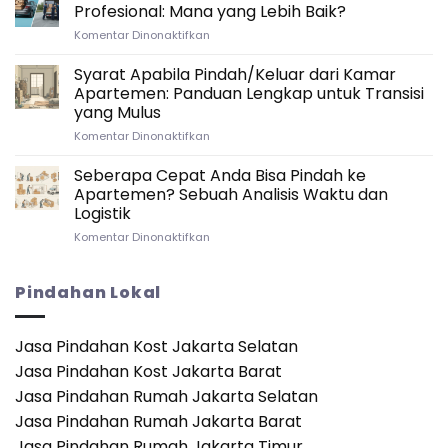
Kitchenware
Persiapan
Profesional: Mana yang Lebih Baik?
dan
Pindah
pada
Komentar Dinonaktifkan
Elektronik
Rumah
Pindah
Saat
Antar
Rumah
Syarat Apabila Pindah/Keluar dari Kamar
Pindah
Provinsi
Antar
Rumah
Apartemen: Panduan Lengkap untuk Transisi
Provinsi
Antar
yang Mulus
Sendiri
Provinsi
pada
Komentar Dinonaktifkan
vs.
Syarat
Jasa
Apabila
Profesional:
Seberapa Cepat Anda Bisa Pindah ke
Pindah/Keluar
Mana
Apartemen? Sebuah Analisis Waktu dan
dari
yang
Logistik
Kamar
Lebih
pada
Komentar Dinonaktifkan
Apartemen:
Baik?
Seberapa
Panduan
Cepat
Lengkap
Anda
untuk
Pindahan Lokal
Bisa
Transisi
Pindah
yang
ke
Mulus
Jasa Pindahan Kost Jakarta Selatan
Apartemen?
Jasa Pindahan Kost Jakarta Barat
Sebuah
Analisis
Jasa Pindahan Rumah Jakarta Selatan
Waktu
Jasa Pindahan Rumah Jakarta Barat
dan
Logistik
Jasa Pindahan Rumah Jakarta Timur