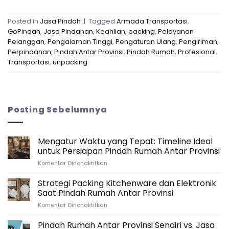
Posted in
Jasa Pindah
|
Tagged
Armada Transportasi
,
GoPindah
,
Jasa Pindahan
,
Keahlian
,
packing
,
Pelayanan
Pelanggan
,
Pengalaman Tinggi
,
Pengaturan Ulang
,
Pengiriman
,
Perpindahan
,
Pindah Antar Provinsi
,
Pindah Rumah
,
Profesional
,
Transportasi
,
unpacking
Posting Sebelumnya
Mengatur Waktu yang Tepat: Timeline Ideal
untuk Persiapan Pindah Rumah Antar Provinsi
pada
Komentar Dinonaktifkan
Mengatur
Waktu
Strategi Packing Kitchenware dan Elektronik
yang
Saat Pindah Rumah Antar Provinsi
Tepat:
pada
Komentar Dinonaktifkan
Timeline
Strategi
Ideal
Packing
Pindah Rumah Antar Provinsi Sendiri vs. Jasa
untuk