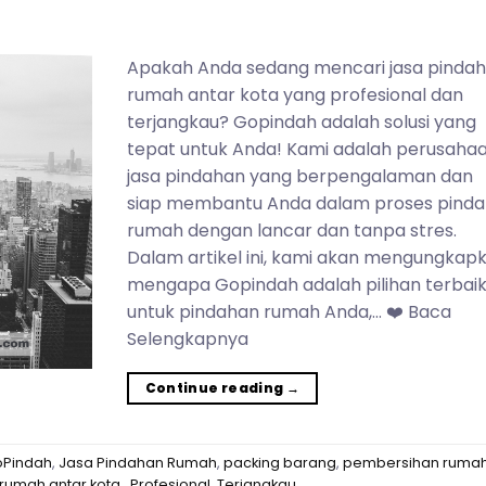
Apakah Anda sedang mencari jasa pinda
rumah antar kota yang profesional dan
terjangkau? Gopindah adalah solusi yang
tepat untuk Anda! Kami adalah perusaha
jasa pindahan yang berpengalaman dan
siap membantu Anda dalam proses pind
rumah dengan lancar dan tanpa stres.
Dalam artikel ini, kami akan mengungkap
mengapa Gopindah adalah pilihan terbai
untuk pindahan rumah Anda,… ❤️ Baca
Selengkapnya
Continue reading
→
Pindah
,
Jasa Pindahan Rumah
,
packing barang
,
pembersihan ruma
rumah antar kota.
,
Profesional
,
Terjangkau