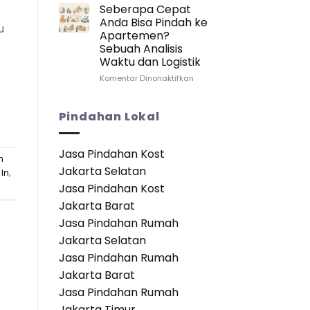
Lebih
Apabila
Seberapa Cepat
Baik?
Pindah/Keluar
Anda Bisa Pindah ke
u
dari
Apartemen?
Kamar
Sebuah Analisis
Apartemen:
Waktu dan Logistik
Panduan
Lengkap
pada
Komentar Dinonaktifkan
untuk
Seberapa
Transisi
Cepat
yang
Anda
Pindahan Lokal
Mulus
Bisa
Pindah
ke
Jasa Pindahan Kost
h
Apartemen?
Jakarta Selatan
Sebuah
 In
,
Analisis
Jasa Pindahan Kost
Waktu
Jakarta Barat
dan
Logistik
Jasa Pindahan Rumah
Jakarta Selatan
Jasa Pindahan Rumah
Jakarta Barat
Jasa Pindahan Rumah
Jakarta Timur