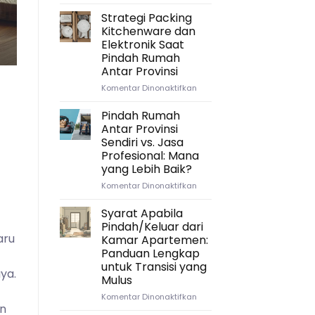
Andini dan keluarga. Setelah sepuluh t
Mengatur
Waktu
Strategi Packing
yang
Continue read
Kitchenware dan
Tepat:
Elektronik Saat
Timeline
Pindah Rumah
Ideal
Antar Provinsi
untuk
Persiapan
pada
Komentar Dinonaktifkan
Pindah
Strategi
Rumah
Packing
Pindah Rumah
Antar
Kitchenware
Antar Provinsi
Provinsi
dan
Sendiri vs. Jasa
Elektronik
Profesional: Mana
Saat
yang Lebih Baik?
Pindah
Rumah
pada
Komentar Dinonaktifkan
Antar
Pindah
Provinsi
Rumah
Syarat Apabila
Antar
Pindah/Keluar dari
Provinsi
aru
Kamar Apartemen:
Sendiri
Panduan Lengkap
vs.
untuk Transisi yang
Jasa
ya.
Mulus
Profesional:
Mana
pada
Komentar Dinonaktifkan
yang
an
Syarat