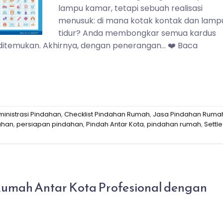
lampu kamar, tetapi sebuah realisasi
menusuk: di mana kotak kontak dan lamp
tidur? Anda membongkar semua kardus
 ditemukan. Akhirnya, dengan penerangan… ❤️ Baca
inistrasi Pindahan
,
Checklist Pindahan Rumah
,
Jasa Pindahan Ruma
ahan
,
persiapan pindahan
,
Pindah Antar Kota
,
pindahan rumah
,
Settle
Rumah Antar Kota Profesional dengan