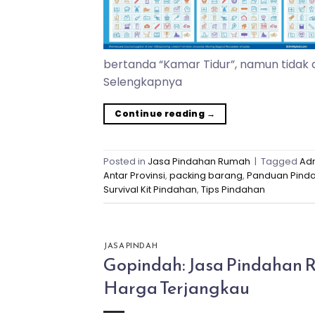
bertanda “Kamar Tidur”, namun tidak
Selengkapnya
Continue reading
→
Posted in
Jasa Pindahan Rumah
|
Tagged
Adm
Antar Provinsi
,
packing barang
,
Panduan Pind
Survival Kit Pindahan
,
Tips Pindahan
JASA PINDAH
Gopindah: Jasa Pindahan 
Harga Terjangkau