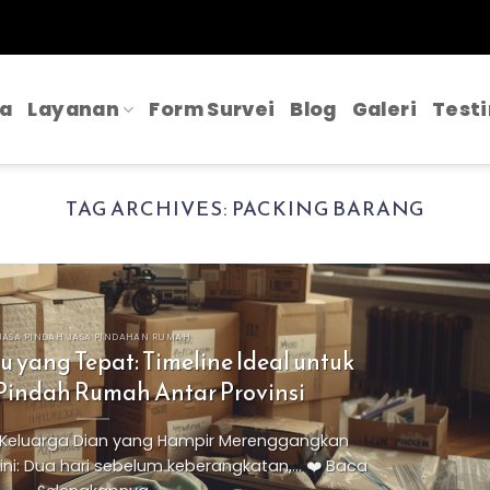
a
Layanan
Form Survei
Blog
Galeri
Test
TAG ARCHIVES:
PACKING BARANG
JASA PINDAH JASA PINDAHAN RUMAH
yang Tepat: Timeline Ideal untuk
Pindah Rumah Antar Provinsi
s Keluarga Dian yang Hampir Merenggangkan
i: Dua hari sebelum keberangkatan,... ❤️ Baca