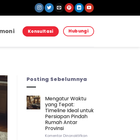
imoni
Hubungi
Konsultasi
Posting Sebelumnya
Mengatur Waktu
yang Tepat:
JASA PINDAH JASA PINDA
Strategi Packing Kitchenwar
Timeline Ideal untuk
Persiapan Pindah
Pindah Rumah Anta
Rumah Antar
Provinsi
Sebuah Kisah Pembuka yang Mungkin P
pada
Komentar Dinonaktifkan