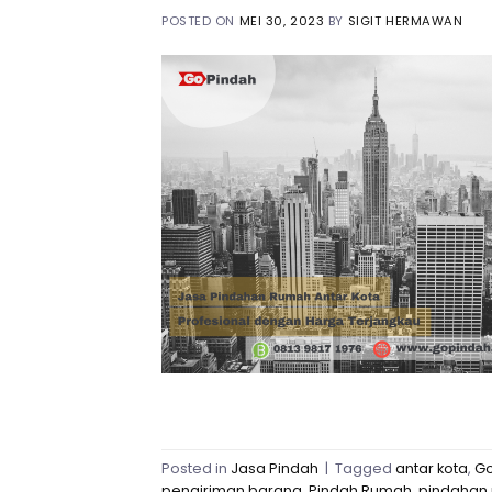
POSTED ON
MEI 30, 2023
BY
SIGIT HERMAWAN
Posted in
Jasa Pindah
|
Tagged
antar kota
,
Go
pengiriman barang
,
Pindah Rumah
,
pindahan 