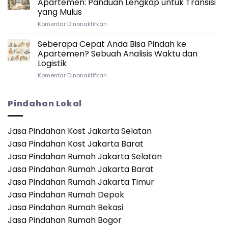
Apartemen: Panduan Lengkap untuk Transisi
Provinsi
Antar
yang Mulus
Sendiri
Provinsi
pada
Komentar Dinonaktifkan
vs.
Syarat
Jasa
Apabila
Profesional:
Seberapa Cepat Anda Bisa Pindah ke
Pindah/Keluar
Mana
Apartemen? Sebuah Analisis Waktu dan
dari
yang
Logistik
Kamar
Lebih
pada
Komentar Dinonaktifkan
Apartemen:
Baik?
Seberapa
Panduan
Cepat
Lengkap
Anda
untuk
Pindahan Lokal
Bisa
Transisi
Pindah
yang
ke
Mulus
Jasa Pindahan Kost Jakarta Selatan
Apartemen?
Jasa Pindahan Kost Jakarta Barat
Sebuah
Analisis
Jasa Pindahan Rumah Jakarta Selatan
Waktu
Jasa Pindahan Rumah Jakarta Barat
dan
Logistik
Jasa Pindahan Rumah Jakarta Timur
Jasa Pindahan Rumah Depok
Jasa Pindahan Rumah Bekasi
Jasa Pindahan Rumah Bogor