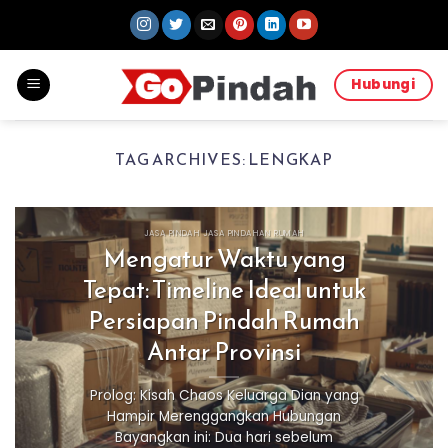
Skip
to
content
Hubungi
TAG ARCHIVES:
LENGKAP
JASA PINDAH JASA PINDAHAN RUMAH
Mengatur Waktu yang
Tepat: Timeline Ideal untuk
Persiapan Pindah Rumah
Antar Provinsi
Prolog: Kisah Chaos Keluarga Dian yang
Hampir Merenggangkan Hubungan
Bayangkan ini: Dua hari sebelum