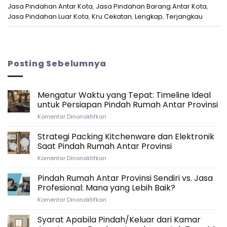
Jasa Pindahan Antar Kota
,
Jasa Pindahan Barang Antar Kota
,
Jasa Pindahan Luar Kota
,
Kru Cekatan
,
Lengkap
,
Terjangkau
Posting Sebelumnya
Mengatur Waktu yang Tepat: Timeline Ideal
untuk Persiapan Pindah Rumah Antar Provinsi
pada
Komentar Dinonaktifkan
Mengatur
Waktu
Strategi Packing Kitchenware dan Elektronik
yang
Saat Pindah Rumah Antar Provinsi
Tepat:
pada
Komentar Dinonaktifkan
Timeline
Strategi
Ideal
Packing
Pindah Rumah Antar Provinsi Sendiri vs. Jasa
untuk
Kitchenware
Persiapan
Profesional: Mana yang Lebih Baik?
dan
Pindah
pada
Komentar Dinonaktifkan
Elektronik
Rumah
Pindah
Saat
Antar
Rumah
Syarat Apabila Pindah/Keluar dari Kamar
Pindah
Provinsi
Antar
Rumah