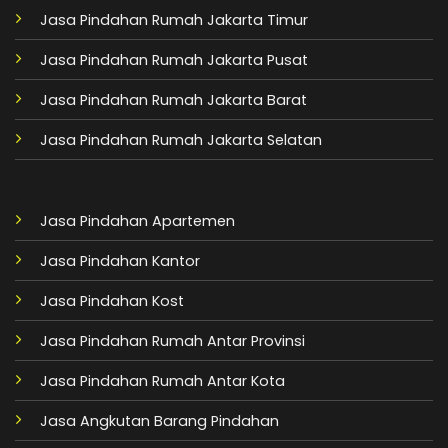
Jasa Pindahan Rumah Jakarta Timur
Jasa Pindahan Rumah Jakarta Pusat
Jasa Pindahan Rumah Jakarta Barat
Jasa Pindahan Rumah Jakarta Selatan
Jasa Pindahan Apartemen
Jasa Pindahan Kantor
Jasa Pindahan Kost
Jasa Pindahan Rumah Antar Provinsi
Jasa Pindahan Rumah Antar Kota
Jasa Angkutan Barang Pindahan