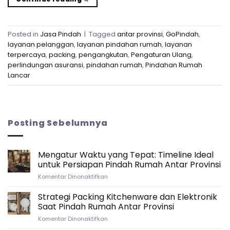
Posted in
Jasa Pindah
|
Tagged
antar provinsi
,
GoPindah
,
layanan pelanggan
,
layanan pindahan rumah
,
layanan
terpercaya
,
packing
,
pengangkutan
,
Pengaturan Ulang
,
perlindungan asuransi
,
pindahan rumah
,
Pindahan Rumah
Lancar
Posting Sebelumnya
Mengatur Waktu yang Tepat: Timeline Ideal
untuk Persiapan Pindah Rumah Antar Provinsi
pada
Komentar Dinonaktifkan
Mengatur
Waktu
Strategi Packing Kitchenware dan Elektronik
yang
Saat Pindah Rumah Antar Provinsi
Tepat:
pada
Komentar Dinonaktifkan
Timeline
Strategi
Ideal