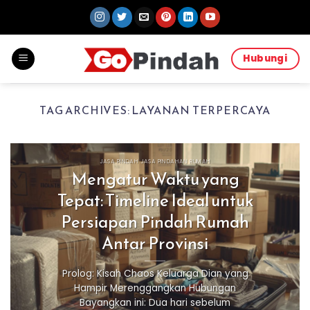
Skip
to
content
Hubungi
TAG ARCHIVES:
LAYANAN TERPERCAYA
JASA PINDAH JASA PINDAHAN RUMAH
Mengatur Waktu yang
Tepat: Timeline Ideal untuk
Persiapan Pindah Rumah
Antar Provinsi
Prolog: Kisah Chaos Keluarga Dian yang
Hampir Merenggangkan Hubungan
Bayangkan ini: Dua hari sebelum