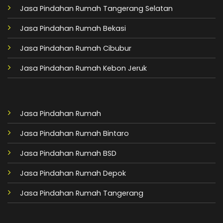
Jasa Pindahan Rumah Tangerang Selatan
Jasa Pindahan Rumah Bekasi
Jasa Pindahan Rumah Cibubur
Jasa Pindahan Rumah Kebon Jeruk
Jasa Pindahan Rumah
Jasa Pindahan Rumah Bintaro
Jasa Pindahan Rumah BSD
Jasa Pindahan Rumah Depok
Jasa Pindahan Rumah Tangerang