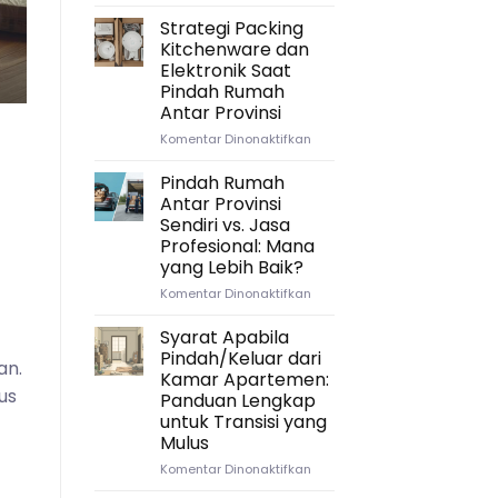
Andini dan keluarga. Setelah sepuluh t
Mengatur
Waktu
Strategi Packing
yang
Continue read
Kitchenware dan
Tepat:
Elektronik Saat
Timeline
Pindah Rumah
Ideal
Antar Provinsi
untuk
Persiapan
pada
Komentar Dinonaktifkan
Pindah
Strategi
Rumah
Packing
Pindah Rumah
Antar
Kitchenware
Antar Provinsi
Provinsi
dan
Sendiri vs. Jasa
Elektronik
Profesional: Mana
Saat
yang Lebih Baik?
Pindah
Rumah
pada
Komentar Dinonaktifkan
Antar
Pindah
Provinsi
Rumah
Syarat Apabila
Antar
Pindah/Keluar dari
an.
Provinsi
Kamar Apartemen:
Sendiri
us
Panduan Lengkap
vs.
untuk Transisi yang
Jasa
Mulus
Profesional:
.
Mana
pada
Komentar Dinonaktifkan
yang
Syarat