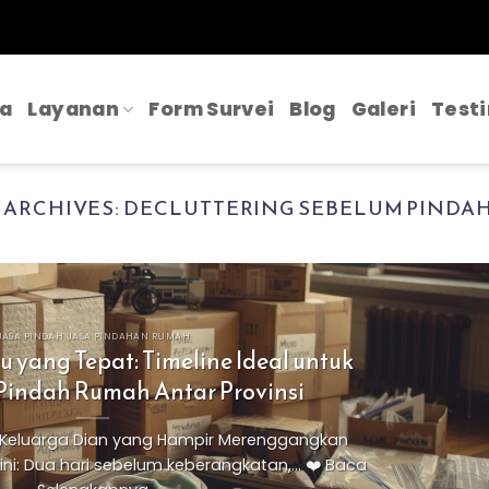
a
Layanan
Form Survei
Blog
Galeri
Test
 ARCHIVES:
DECLUTTERING SEBELUM PINDA
JASA PINDAH JASA PINDAHAN RUMAH
yang Tepat: Timeline Ideal untuk
Pindah Rumah Antar Provinsi
s Keluarga Dian yang Hampir Merenggangkan
i: Dua hari sebelum keberangkatan,... ❤️ Baca