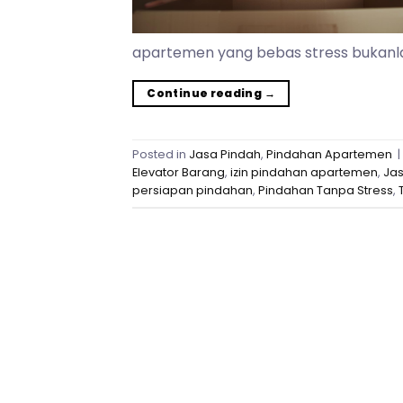
apartemen yang bebas stress bukanlah
Continue reading
→
Posted in
Jasa Pindah
,
Pindahan Apartemen
|
Elevator Barang
,
izin pindahan apartemen
,
Ja
persiapan pindahan
,
Pindahan Tanpa Stress
,