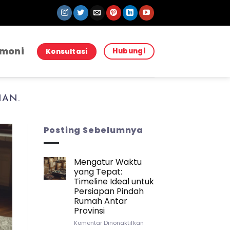
imoni
Hubungi
Konsultasi
HAN.
Posting Sebelumnya
Mengatur Waktu
yang Tepat:
JASA PINDAH JASA PINDA
Strategi Packing Kitchenwar
Timeline Ideal untuk
Persiapan Pindah
Pindah Rumah Anta
Rumah Antar
Provinsi
Sebuah Kisah Pembuka yang Mungkin P
pada
Komentar Dinonaktifkan