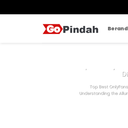
Skip
to
content
Berand
Top Best OnlyFans
Di
Top Best OnlyFans
Understanding the Allur