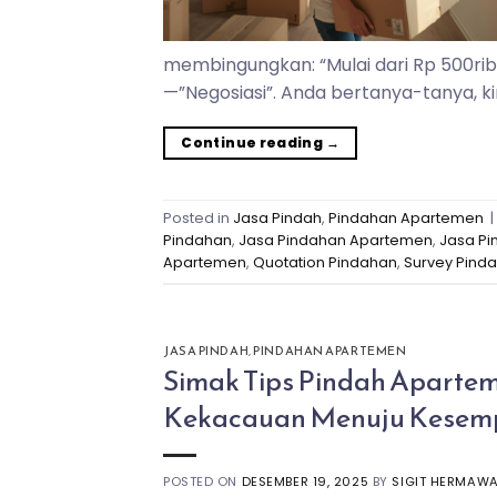
membingungkan: “Mulai dari Rp 500rib
—”Negosiasi”. Anda bertanya-tanya, k
Continue reading
→
Posted in
Jasa Pindah
,
Pindahan Apartemen
|
Pindahan
,
Jasa Pindahan Apartemen
,
Jasa Pi
Apartemen
,
Quotation Pindahan
,
Survey Pind
JASA PINDAH
,
PINDAHAN APARTEMEN
Simak Tips Pindah Apartem
Kekacauan Menuju Kesemp
POSTED ON
DESEMBER 19, 2025
BY
SIGIT HERMAW