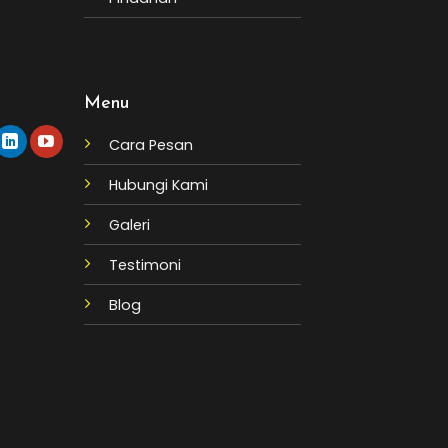
Menu
Cara Pesan
Hubungi Kami
Galeri
Testimoni
Blog