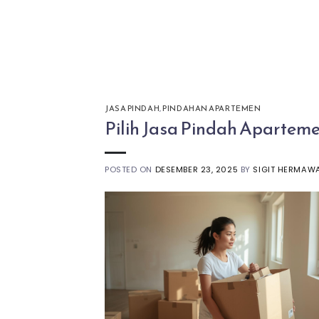
JASA PINDAH
,
PINDAHAN APARTEMEN
Pilih Jasa Pindah Apartem
POSTED ON
DESEMBER 23, 2025
BY
SIGIT HERMAW