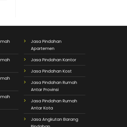
Rumah
Jasa Pindahan
Apartemen
Rumah
Jasa Pindahan Kantor
Jasa Pindahan Kost
Rumah
Jasa Pindahan Rumah
Antar Provinsi
Rumah
Jasa Pindahan Rumah
Antar Kota
Jasa Angkutan Barang
Pindahan