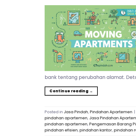
bank tentang perubahan alamat. Det
Continue reading
→
Posted in
Jasa Pindah
,
Pindahan Apartemen
|
pindahan apartemen
,
Jasa Pindahan Aparte
pindahan apartemen
,
Pengemasan Barang P
pindahan efisien
,
pindahan kantor
,
pindahan 