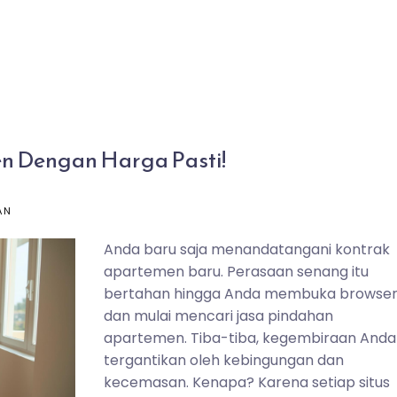
en Dengan Harga Pasti!
AN
Anda baru saja menandatangani kontrak
apartemen baru. Perasaan senang itu
bertahan hingga Anda membuka browse
dan mulai mencari jasa pindahan
apartemen. Tiba-tiba, kegembiraan Anda
tergantikan oleh kebingungan dan
kecemasan. Kenapa? Karena setiap situs