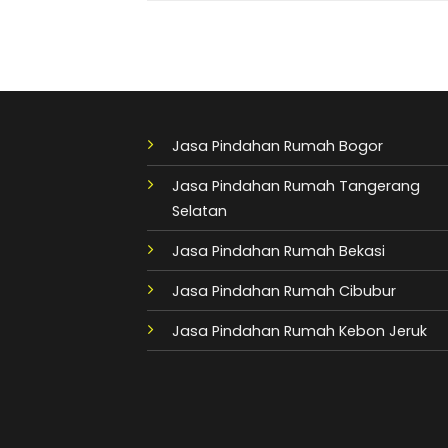
Jasa Pindahan Rumah Bogor
Jasa Pindahan Rumah Tangerang
Selatan
Jasa Pindahan Rumah Bekasi
Jasa Pindahan Rumah Cibubur
Jasa Pindahan Rumah Kebon Jeruk