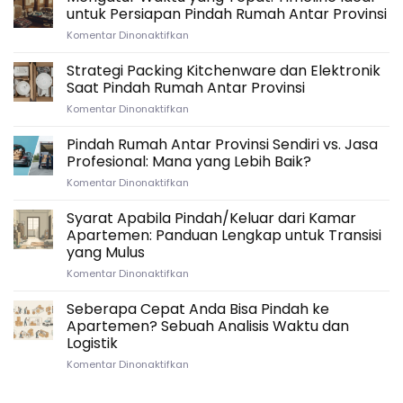
untuk Persiapan Pindah Rumah Antar Provinsi
pada
Komentar Dinonaktifkan
Mengatur
Waktu
Strategi Packing Kitchenware dan Elektronik
yang
Saat Pindah Rumah Antar Provinsi
Tepat:
pada
Komentar Dinonaktifkan
Timeline
Strategi
Ideal
Packing
Pindah Rumah Antar Provinsi Sendiri vs. Jasa
untuk
Kitchenware
Persiapan
Profesional: Mana yang Lebih Baik?
dan
Pindah
pada
Komentar Dinonaktifkan
Elektronik
Rumah
Pindah
Saat
Antar
Rumah
Syarat Apabila Pindah/Keluar dari Kamar
Pindah
Provinsi
Antar
Rumah
Apartemen: Panduan Lengkap untuk Transisi
Provinsi
Antar
yang Mulus
Sendiri
Provinsi
pada
Komentar Dinonaktifkan
vs.
Syarat
Jasa
Apabila
Profesional:
Seberapa Cepat Anda Bisa Pindah ke
Pindah/Keluar
Mana
Apartemen? Sebuah Analisis Waktu dan
dari
yang
Logistik
Kamar
Lebih
pada
Komentar Dinonaktifkan
Apartemen:
Baik?
Seberapa
Panduan
Cepat
Lengkap