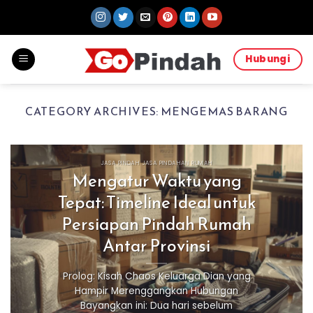
Skip
to
content
Hubungi
CATEGORY ARCHIVES:
MENGEMAS BARANG
JASA PINDAH JASA PINDAHAN RUMAH
Mengatur Waktu yang
Tepat: Timeline Ideal untuk
Persiapan Pindah Rumah
Antar Provinsi
Prolog: Kisah Chaos Keluarga Dian yang
Hampir Merenggangkan Hubungan
Bayangkan ini: Dua hari sebelum