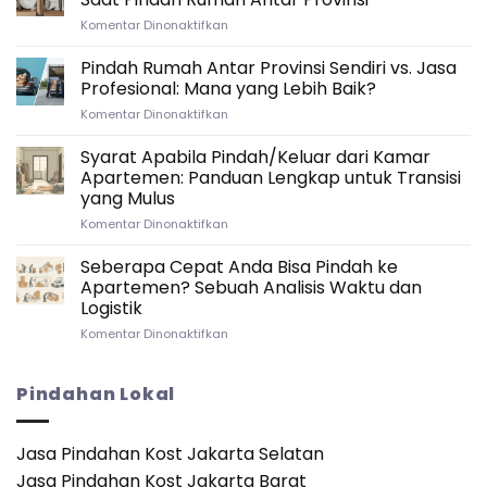
Tepat:
pada
Komentar Dinonaktifkan
Timeline
Strategi
Ideal
Packing
Pindah Rumah Antar Provinsi Sendiri vs. Jasa
untuk
Kitchenware
Persiapan
Profesional: Mana yang Lebih Baik?
dan
Pindah
pada
Komentar Dinonaktifkan
Elektronik
Rumah
Pindah
Saat
Antar
Rumah
Syarat Apabila Pindah/Keluar dari Kamar
Pindah
Provinsi
Antar
Rumah
Apartemen: Panduan Lengkap untuk Transisi
Provinsi
Antar
yang Mulus
Sendiri
Provinsi
pada
Komentar Dinonaktifkan
vs.
Syarat
Jasa
Apabila
Profesional:
Seberapa Cepat Anda Bisa Pindah ke
Pindah/Keluar
Mana
Apartemen? Sebuah Analisis Waktu dan
dari
yang
Logistik
Kamar
Lebih
pada
Komentar Dinonaktifkan
Apartemen:
Baik?
Seberapa
Panduan
Cepat
Lengkap
Anda
untuk
Pindahan Lokal
Bisa
Transisi
Pindah
yang
ke
Mulus
Jasa Pindahan Kost Jakarta Selatan
Apartemen?
Jasa Pindahan Kost Jakarta Barat
Sebuah