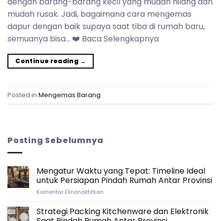
dengan barang-barang kecil yang mudah hilang dan
mudah rusak. Jadi, bagaimana cara mengemas
dapur dengan baik supaya saat tiba di rumah baru,
semuanya bisa… ❤️ Baca Selengkapnya
Continue reading
→
Posted in
Mengemas Barang
Posting Sebelumnya
Mengatur Waktu yang Tepat: Timeline Ideal
untuk Persiapan Pindah Rumah Antar Provinsi
pada
Komentar Dinonaktifkan
Mengatur
Waktu
Strategi Packing Kitchenware dan Elektronik
yang
Saat Pindah Rumah Antar Provinsi