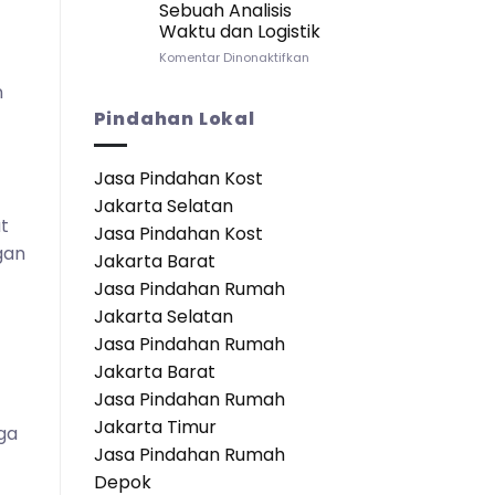
Sebuah Analisis
Apartemen:
Waktu dan Logistik
Panduan
Lengkap
pada
Komentar Dinonaktifkan
untuk
Seberapa
n
Transisi
Cepat
yang
Anda
Pindahan Lokal
Mulus
Bisa
Pindah
ke
Jasa Pindahan Kost
Apartemen?
Jakarta Selatan
Sebuah
t
Analisis
Jasa Pindahan Kost
Waktu
gan
Jakarta Barat
dan
Logistik
Jasa Pindahan Rumah
Jakarta Selatan
Jasa Pindahan Rumah
Jakarta Barat
Jasa Pindahan Rumah
Jakarta Timur
ga
Jasa Pindahan Rumah
Depok