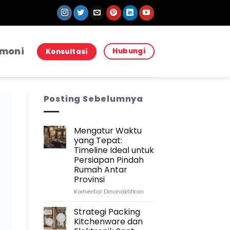
imoni
Hubungi
Konsultasi
Posting Sebelumnya
Mengatur Waktu
yang Tepat:
Timeline Ideal untuk
Persiapan Pindah
Rumah Antar
Provinsi
pada
Komentar Dinonaktifkan
Mengatur
Waktu
Strategi Packing
yang
Kitchenware dan
Tepat: