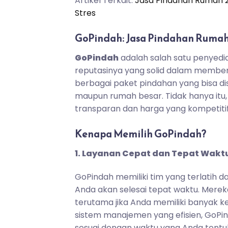
Artikel Terkait:
Jasa Pindahan Rumah 2
Stres
GoPindah: Jasa Pindahan Ruma
GoPindah
adalah salah satu penyedi
reputasinya yang solid dalam membe
berbagai paket pindahan yang bisa di
maupun rumah besar. Tidak hanya itu,
transparan dan harga yang kompetitif
Kenapa Memilih GoPindah?
1. Layanan Cepat dan Tepat Wakt
GoPindah memiliki tim yang terlatih
Anda akan selesai tepat waktu. Mere
terutama jika Anda memiliki banyak ke
sistem manajemen yang efisien, GoP
sesuai dengan waktu yang Anda tentu