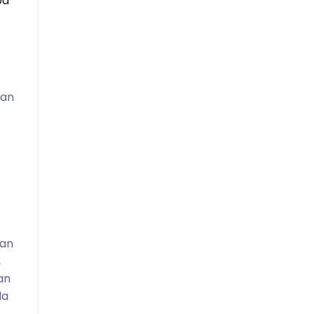
pa
kan
han
,
an
da