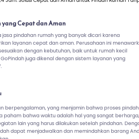
4 Jam: Solusi Cepat dan Aman untuk Pindah Rumah Tan
h yang Cepat dan Aman
a jasa pindahan rumah yang banyak dicari karena
rikan layanan cepat dan aman. Perusahaan ini menawar
sesuaikan dengan kebutuhan, baik untuk rumah kecil
 GoPindah juga dikenal dengan sistem layanan yang
.
u
 dan berpengalaman, yang menjamin bahwa proses pinda
ka paham bahwa waktu adalah hal yang sangat berharga
giatan lain yang harus dilakukan setelah pindahan. Deng
indah dapat menjadwalkan dan memindahkan barang An
kan.