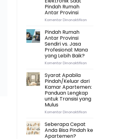
Elektronik Saat
Timeline
Pindah Rumah
Ideal
Antar Provinsi
untuk
Persiapan
pada
Komentar Dinonaktifkan
Pindah
Strategi
Rumah
Packing
Pindah Rumah
Antar
Kitchenware
Antar Provinsi
Provinsi
dan
Sendiri vs. Jasa
Elektronik
Profesional: Mana
Saat
yang Lebih Baik?
Pindah
Rumah
pada
Komentar Dinonaktifkan
Antar
Pindah
Provinsi
Rumah
Syarat Apabila
Antar
Pindah/Keluar dari
Provinsi
Kamar Apartemen:
Sendiri
Panduan Lengkap
vs.
untuk Transisi yang
Jasa
Mulus
Profesional:
Mana
pada
Komentar Dinonaktifkan
yang
Syarat
Lebih
Apabila
Seberapa Cepat
Baik?
Pindah/Keluar
Anda Bisa Pindah ke
dari
Apartemen?
Kamar