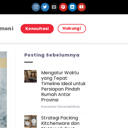
imoni
Hubungi
Konsultasi
Posting Sebelumnya
Mengatur Waktu
yang Tepat:
Timeline Ideal untuk
Persiapan Pindah
Rumah Antar
Provinsi
pada
Komentar Dinonaktifkan
Mengatur
Waktu
Strategi Packing
yang
Kitchenware dan
Tepat: