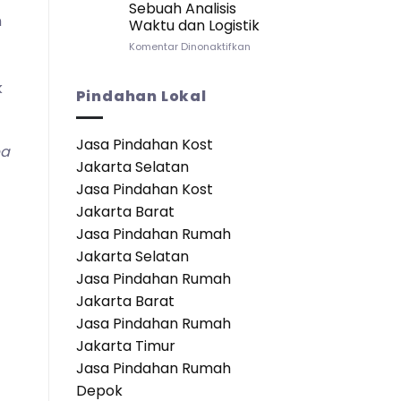
Sebuah Analisis
Apartemen:
n
Waktu dan Logistik
Panduan
Lengkap
pada
Komentar Dinonaktifkan
untuk
Seberapa
Transisi
Cepat
k
yang
Anda
Pindahan Lokal
Mulus
Bisa
Pindah
ke
Jasa Pindahan Kost
pa
Apartemen?
Jakarta Selatan
Sebuah
Analisis
Jasa Pindahan Kost
Waktu
Jakarta Barat
dan
Logistik
Jasa Pindahan Rumah
Jakarta Selatan
Jasa Pindahan Rumah
Jakarta Barat
Jasa Pindahan Rumah
Jakarta Timur
Jasa Pindahan Rumah
Depok