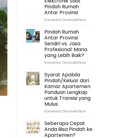
Elektronik Saat
Timeline
Pindah Rumah
Ideal
Antar Provinsi
untuk
Persiapan
pada
Komentar Dinonaktifkan
Pindah
Strategi
Rumah
Packing
Pindah Rumah
Antar
Kitchenware
Antar Provinsi
Provinsi
dan
Sendiri vs. Jasa
Elektronik
Profesional: Mana
Saat
yang Lebih Baik?
Pindah
Rumah
pada
Komentar Dinonaktifkan
Antar
Pindah
Provinsi
Rumah
Syarat Apabila
Antar
Pindah/Keluar dari
Provinsi
Kamar Apartemen:
Sendiri
Panduan Lengkap
vs.
untuk Transisi yang
Jasa
Mulus
Profesional:
Mana
pada
Komentar Dinonaktifkan
yang
Syarat
Lebih
Apabila
Seberapa Cepat
Baik?
Pindah/Keluar
Anda Bisa Pindah ke
dari
Apartemen?
Kamar